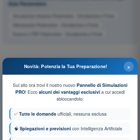
Quiz Paramotore
Simulazione d'esame Paramotore - Circolazione e Fonia
Allenamento Paramotore - Circolazione e Fonia
Esame in PDF Paramotore - Circolazione e Fonia
×
Novità: Potenzia la Tua Preparazione!
Sul sito ora trovi il nostro nuovo
Pannello di Simulazioni
! Ecco
a cui accedi
PRO
alcuni dei vantaggi esclusivi
sbloccandolo:
✅
Tutte le domande
ufficiali, nessuna esclusa
🧠
Spiegazioni e previsioni
con Intelligenza Artificiale