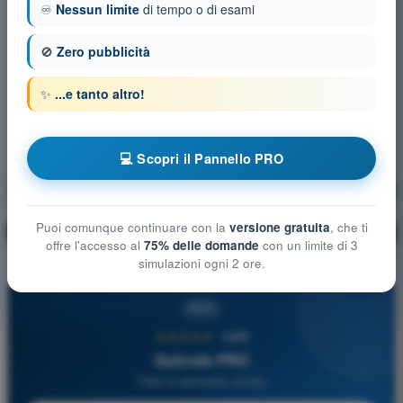
♾️
Nessun limite
di tempo o di esami
🚫
Zero pubblicità
✨
...e tanto altro!
💻 Scopri il Pannello PRO
Circolazione e Fonia
Allenamento!
Puoi comunque continuare con la
versione gratuita
, che ti
Spiegazione domanda
🔒
PRO
offre l'accesso al
75% delle domande
con un limite di 3
simulazioni ogni 2 ore.
PRO
★★★★★
4,6/5
Quizvds PRO
Tutte le domande incluse