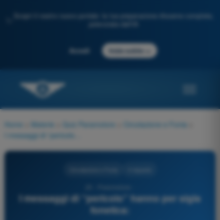
Scopri il nostro nuovo portale: la tua preparazione d'esame completa,
✨
potenziata dall'IA
→
Accedi
Inizia subito
Home
>
Materie
>
Quiz Paramotore
>
Circolazione e Fonia
>
I messaggi di “pericolo” hanno per sigla fonetica:
Circolazione e Fonia
4 risposte
20 - Paramotore -
I messaggi di “pericolo” hanno per sigla
fonetica: