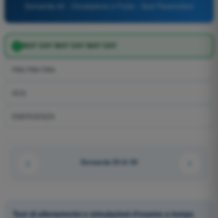
Domanda 20 - Circolazione e Fonia - Quiz Paramotore
MAY DAY MAY DAY MAY DAY
PAN PAN PAN
SOS
EMERGENZA
Domanda 20 di 49
Test di allenamento e simulazioni d'esame a tempo