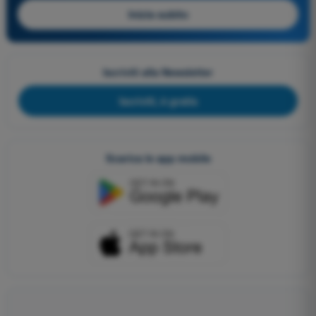
Inizia subito
Iscriviti alla Newsletter
Iscriviti, è gratis
Scarica le app mobile