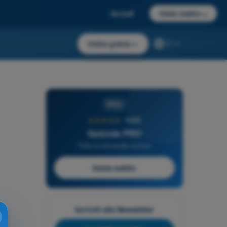
Accedi
Inizia subito
→
Inizia gratis
→
IT
PRO
★★★★★
4,6/5
Quizvds PRO
Tutte le domande incluse
Inizia subito
Iscriviti alla Newsletter