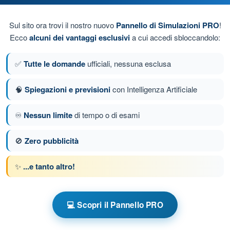
r la condotta del volo a vista.
Sul sito ora trovi il nostro nuovo
Pannello di Simulazioni PRO
!
Ecco
alcuni dei vantaggi esclusivi
a cui accedi sbloccandolo:
alori minimi per la condotta del volo a vista.
✅
Tutte le domande
ufficiali, nessuna esclusa
🧠
Spiegazioni e previsioni
con Intelligenza Artificiale
da 32 di 49
Domanda successiva
♾️
Nessun limite
di tempo o di esami
🚫
Zero pubblicità
e a tempo Quiz Paramotore
✨
...e tanto altro!
a
Allenamento Paramotore - Circolazione e Fonia
💻 Scopri il Pannello PRO