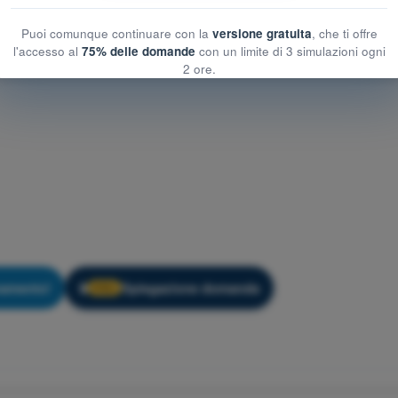
Puoi comunque continuare con la
versione gratuita
, che ti offre
l'accesso al
75% delle domande
con un limite di 3 simulazioni ogni
2 ore.
namento!
Spiegazione domanda
🔒
PRO