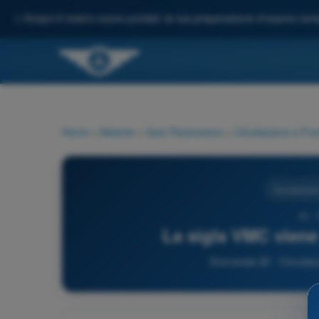
✨
Scopri il nostro nuovo portale: la tua preparazione d'esame comp
Home
>
Materie
>
Quiz Paramotore
>
Circolazione e Fon
Circolazione
32 -
La sigla VMC viene
Domanda 32 - Circolazi