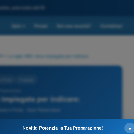
leta, potenziata dall'IA
Quiz
Prezzi
Sei una scuola?
Contattaci
▾
ia
>
La sigla VMC viene impiegata per indicare:
 e Fonia
3 risposte
 Paramotore -
 impiegata per indicare:
one e Fonia - Quiz Paramotore
×
Novità: Potenzia la Tua Preparazione!