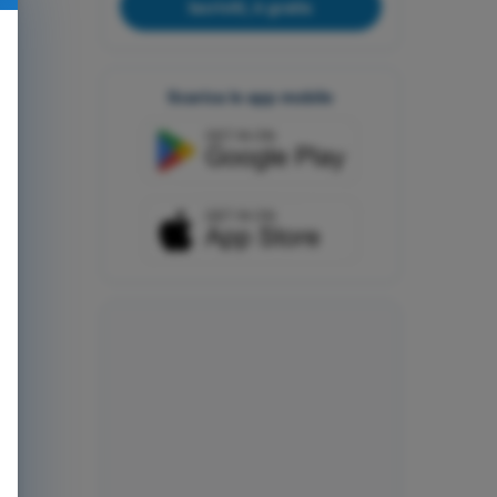
Iscriviti, è gratis
Scarica le app mobile