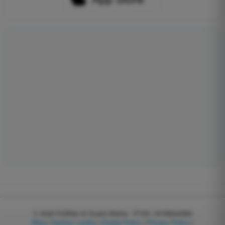
© 2026
EGWeb di Guatta Mattia - P.IVA: 04768540983
Blog
|
Gestisci cookie
|
Cookie Policy
|
Privacy Policy
|