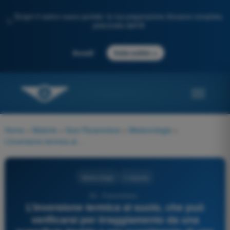
Scopri il nostro nuovo portale: la tua preparazione d'esame completa,
✨
potenziata dall'IA
→
Accedi
Inizia subito
Home
>
Materie
>
Quiz Paramotore
>
Meteorologia
>
L’inversione termica al suolo, che può verificarsi per irraggiamento da una superficie fredda o per scorrimento di una massa d’aria calda sulla suddetta superficie, può dar luogo, in determinate condizioni di umidità e temperatura a:
Meteorologia
4 risposte
35 - Paramotore -
L’inversione termica al suolo, che può
verificarsi per irraggiamento da una