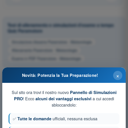
Test di allenamento e simulazioni d'esame a tempo
Quiz Paramotore
Simulazione d'esame Paramotore - Meteorologia
Allenamento Paramotore - Meteorologia
Esame in PDF Paramotore - Meteorologia
×
Novità: Potenzia la Tua Preparazione!
Sul sito ora trovi il nostro nuovo
Pannello di Simulazioni
! Ecco
a cui accedi
PRO
alcuni dei vantaggi esclusivi
sbloccandolo:
✅
Tutte le domande
ufficiali, nessuna esclusa