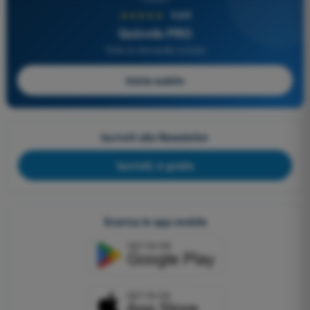
★★★★★
4,6/5
Quizvds PRO
Tutte le domande incluse
Inizia subito
Iscriviti alla Newsletter
Iscriviti, è gratis
Scarica le app mobile