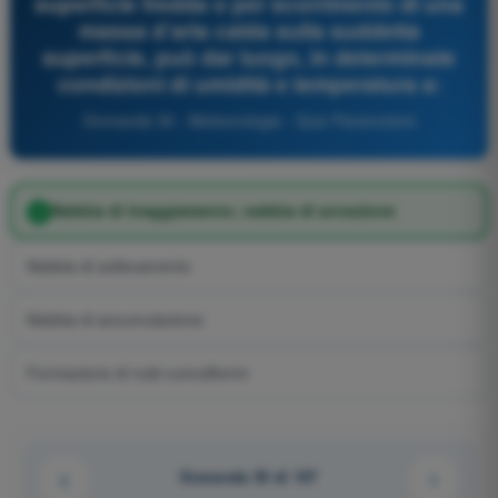
superficie fredda o per scorrimento di una
massa d’aria calda sulla suddetta
superficie, può dar luogo, in determinate
condizioni di umidità e temperatura a:
Domanda 35 - Meteorologia - Quiz Paramotore
Nebbia di irraggiamento; nebbia di avvezione
Nebbia di sollevamento
Nebbia di accumulazione
Formazione di nubi cumuliformi
Domanda 35 di 107