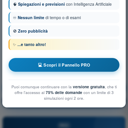
🧠
Spiegazioni e previsioni
con Intelligenza Artificiale
♾️
Nessun limite
di tempo o di esami
🚫
Zero pubblicità
✨
...e tanto altro!
💻 Scopri il Pannello PRO
Puoi comunque continuare con la
versione gratuita
, che ti
Meteorologia
Allenamento!
offre l'accesso al
75% delle domande
con un limite di 3
simulazioni ogni 2 ore.
Spiegazione domanda
🔒
PRO
PRO