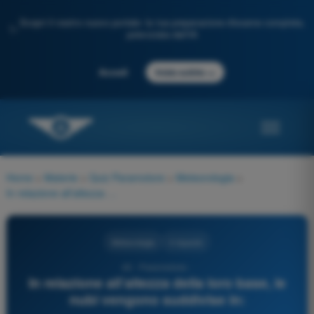
Scopri il nostro nuovo portale: la tua preparazione d'esame completa,
✨
potenziata dall'IA
→
Accedi
Inizia subito
Home
>
Materie
>
Quiz Paramotore
>
Meteorologia
>
In relazione all’altezza della loro base, le nubi vengono suddivise in:
Meteorologia
4 risposte
43 - Paramotore -
In relazione all’altezza della loro base, le
nubi vengono suddivise in: