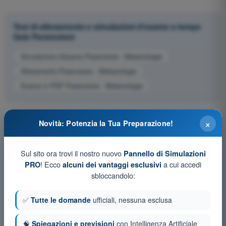
Test di allenamento e simulazioni d'esame a tempo
Quiz Paramotore
Simulazione d'esame Paramotore - Meteorologia
Allenamento Paramotore - Meteorologia
Esame in PDF Paramotore - Meteorologia
×
Novità: Potenzia la Tua Preparazione!
Sul sito ora trovi il nostro nuovo
Pannello di Simulazioni
! Ecco
a cui accedi
PRO
alcuni dei vantaggi esclusivi
sbloccandolo:
✅
Tutte le domande
ufficiali, nessuna esclusa
🧠
Spiegazioni e previsioni
con Intelligenza Artificiale