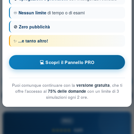
♾️
Nessun limite
di tempo o di esami
🚫
Zero pubblicità
✨
...e tanto altro!
💻 Scopri il Pannello PRO
Meteorologia
Allenamento!
Puoi comunque continuare con la
versione gratuita
, che ti
offre l'accesso al
75% delle domande
con un limite di 3
Spiegazione domanda
🔒
PRO
simulazioni ogni 2 ore.
PRO
★★★★★
4,6/5