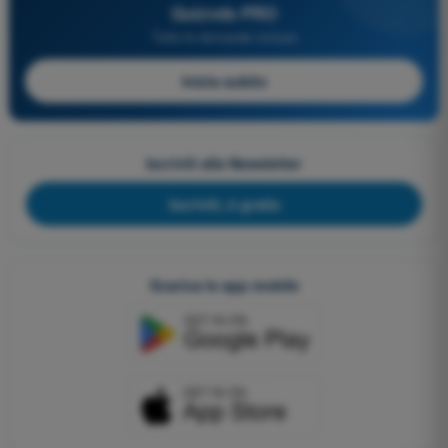
Quizvds PRO
Tutte le domande incluse
Inizia subito
Iscriviti alla Newsletter
Iscriviti, è gratis
Scarica le app mobile