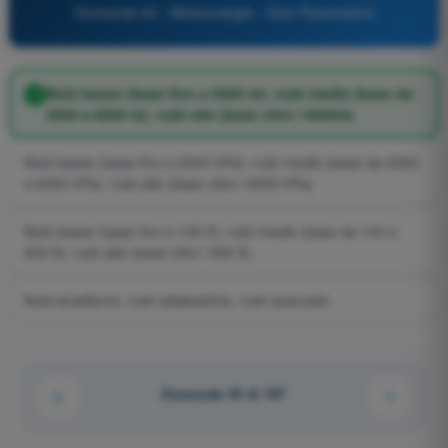
Domanda 43 - Meteorologia - Quiz Paramotore
Nubi basse (base fino a 2000 m); nubi medie (base da
2000 a 6000 m); nubi alte (base oltre i 6000m)
Nubi basse (base fino a 2000 hPa); nubi medie (base da 2000
a 6000 hPa); nubi alte (base oltre i 6000 hPa)
Nubi basse (base fino a 100 ft); nubi medie (base da 100 a
500 ft); nubi alte (base oltre i 500 ft)
Nubi stratiformi, nubi adiabatiche, nubi avanzate
Domanda 43 di 107