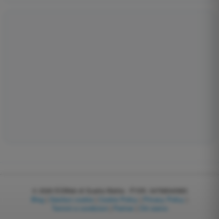
© 2026
EGWeb di Guatta Mattia - P.IVA: 04768540983
Blog
|
Gestisci cookie
|
Cookie Policy
|
Privacy Policy
|
Termini e condizioni
|
Partner
|
Chi siamo