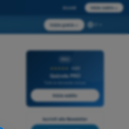
Accedi
Inizia subito
→
Inizia gratis
→
IT
PRO
★★★★★
4,6/5
Quizvds PRO
Tutte le domande incluse
Inizia subito
Iscriviti alla Newsletter