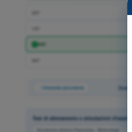
225°
135°
045°
360°
Domanda precedente
Doman
Test di allenamento e simulazioni d'esam
Simulazione d'esame Paramotore - Meteorologia
Al