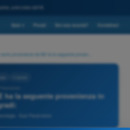
leta, potenziata dall'IA
Quiz
Prezzi
Sei una scuola?
Contattaci
▾
Un vento proveniente da NE ha la seguente provenienza in gradi:
ogia
4 risposte
 Paramotore -
E ha la seguente provenienza in
gradi:
rologia - Quiz Paramotore