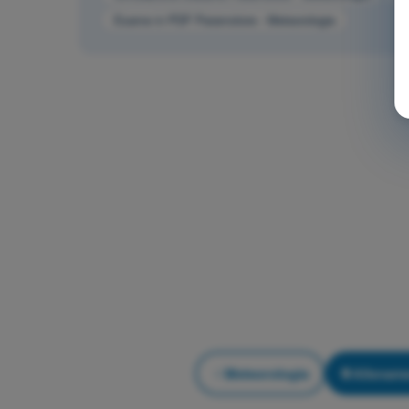
Esame in PDF Paramotore - Meteorologia
Meteorologia
Allename