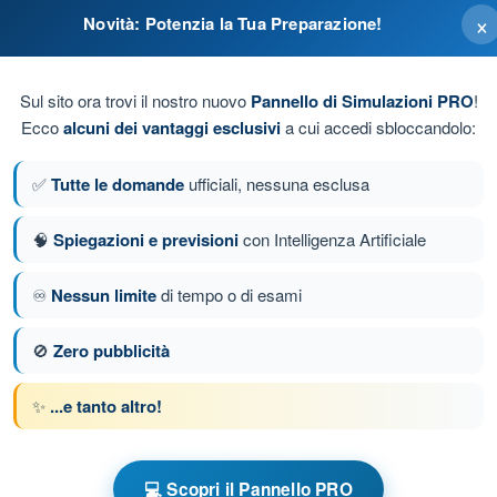
×
Novità: Potenzia la Tua Preparazione!
Sul sito ora trovi il nostro nuovo
Pannello di Simulazioni PRO
!
Ecco
alcuni dei vantaggi esclusivi
a cui accedi sbloccandolo:
✅
Tutte le domande
ufficiali, nessuna esclusa
🧠
Spiegazioni e previsioni
con Intelligenza Artificiale
♾️
Nessun limite
di tempo o di esami
da 59 di 107
Domanda successiva
🚫
Zero pubblicità
✨
...e tanto altro!
e a tempo Quiz Paramotore
💻 Scopri il Pannello PRO
lenamento Paramotore - Meteorologia