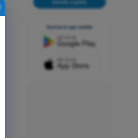
Iscriviti, è gratis
Scarica le app mobile