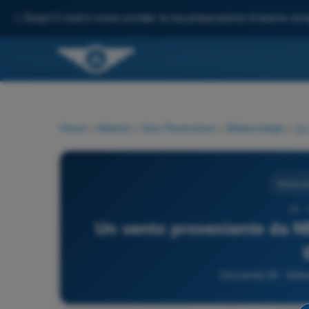
✨
Scopri il nostro nuovo portale: la tua preparazione d'esame comp
Home
>
Materie
>
Quiz Paramotore
>
Meteorologia
>
Meteorol
59 -
Un vento proveniente da N
Domanda 59 - Meteo