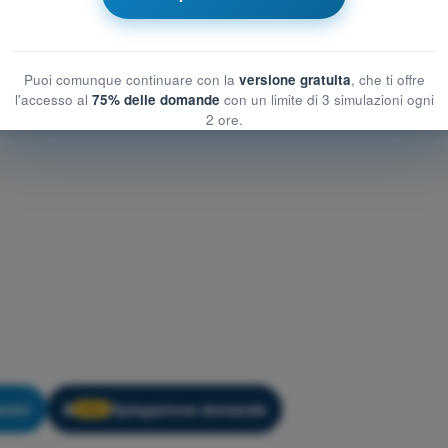
Puoi comunque continuare con la
versione gratuita
, che ti offre
l'accesso al
75% delle domande
con un limite di 3 simulazioni ogni
2 ore.
nto!
Spiegazione domanda
🔒
PRO