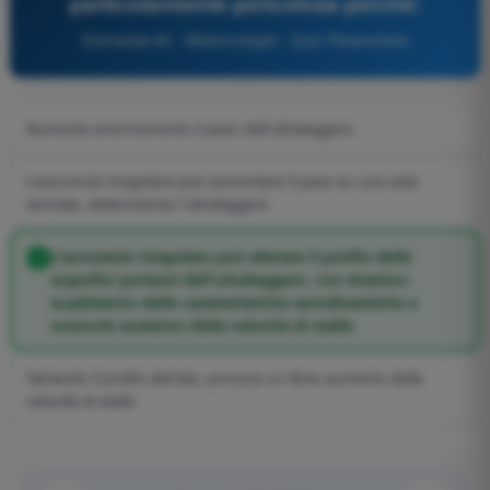
particolarmente pericolosa perché:
Domanda 82 - Meteorologia - Quiz Paramotore
Aumenta enormemente il peso dell’ultraleggero
L’accumulo irregolare può aumentare il peso su una sola
semiala, sbilanciando l’ultraleggero
L’accumulo irregolare può alterare il profilo delle
superfici portanti dell’ultraleggero, con drastico
scadimento delle caratteristiche aerodinamiche e
notevole aumento della velocità di stallo
Variando il profilo dell’ala, provoca un lieve aumento della
velocità di stallo