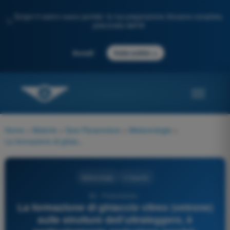
Scopri il nostro nuovo portale: la tua preparazione d'esame completa,
✨
potenziata dall'IA
→
Accedi
Inizia subito
Home
>
Materie
>
Quiz Paramotore
>
Meteorologia
>
La formazione di ghiaccio vitreo (vetrone) sulle strutture dell’ultraleggero, è particolarmente pericolosa perché:
Meteorologia
4 risposte
82 - Paramotore -
La formazione di ghiaccio vitreo (vetrone)
sulle strutture dell’ultraleggero, è