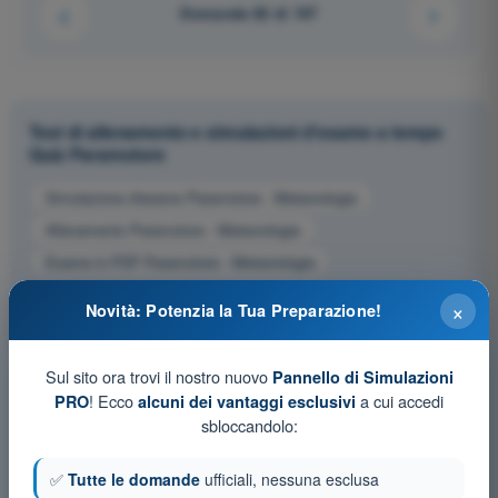
Domanda 82 di 107
Test di allenamento e simulazioni d'esame a tempo
Quiz Paramotore
Simulazione d'esame Paramotore - Meteorologia
Allenamento Paramotore - Meteorologia
Esame in PDF Paramotore - Meteorologia
×
Novità: Potenzia la Tua Preparazione!
Sul sito ora trovi il nostro nuovo
Pannello di Simulazioni
! Ecco
a cui accedi
PRO
alcuni dei vantaggi esclusivi
sbloccandolo:
✅
Tutte le domande
ufficiali, nessuna esclusa