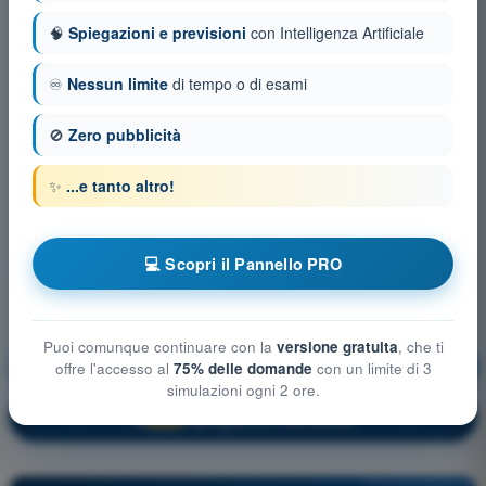
🧠
Spiegazioni e previsioni
con Intelligenza Artificiale
♾️
Nessun limite
di tempo o di esami
🚫
Zero pubblicità
✨
...e tanto altro!
💻 Scopri il Pannello PRO
Puoi comunque continuare con la
versione gratuita
, che ti
Meteorologia
Allenamento!
offre l'accesso al
75% delle domande
con un limite di 3
simulazioni ogni 2 ore.
Spiegazione domanda
🔒
PRO