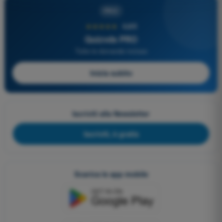
PRO
★★★★★
4,6/5
Quizvds PRO
Tutte le domande incluse
Inizia subito
Iscriviti alla Newsletter
Iscriviti, è gratis
Scarica le app mobile