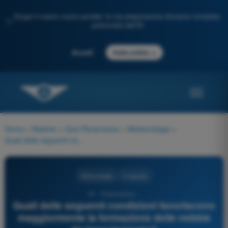
Scopri il nostro nuovo portale: la tua preparazione d'esame completa,
✨
potenziata dall'IA
→
Accedi
Inizia subito
Home
>
Materie
>
Quiz Paramotore
>
Meteorologia
>
Quali delle seguenti condizioni favoriscono maggiormente la formazione delle nebbie da irraggiamento?
Meteorologia
4 risposte
91 - Paramotore -
Quali delle seguenti condizioni favoriscono
maggiormente la formazione delle nebbie