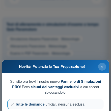
Test di allenamento e simulazioni d'esame a tempo
Quiz Paramotore
Simulazione d'esame Paramotore - Meteorologia
Allenamento Paramotore - Meteorologia
Esame in PDF Paramotore - Meteorologia
×
Novità: Potenzia la Tua Preparazione!
Sul sito ora trovi il nostro nuovo
Pannello di Simulazioni
! Ecco
a cui accedi
PRO
alcuni dei vantaggi esclusivi
sbloccandolo:
✅
Tutte le domande
ufficiali, nessuna esclusa