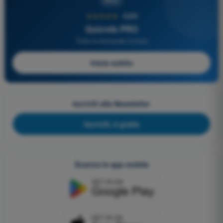
PRO
★★★★★
4,6/5
Quizvds PRO
Tutte le domande incluse
Inizia subito
Iscriviti alla Newsletter
Iscriviti, è gratis
Scarica le app mobile