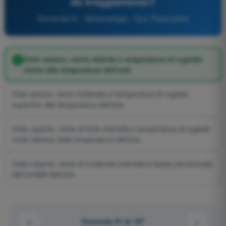
da irraggiamento?
Domanda 91 - Meteorologia - Quiz Paramotore
Cielo sereno, vento debole e temperatura di rugiada
vicina alla temperatura dell’aria
Cielo sereno, vento moderato e temperatura di rugiada
superiore alla temperatura dell’aria
Cielo coperto, vento di forte intensità e temperatura di rugiada
molto diversa dalla temperatura dell’aria
Cielo coperto, vento di moderata intensità e bassa percentuale
dell’umidità dell’aria
Domanda 91 di 107