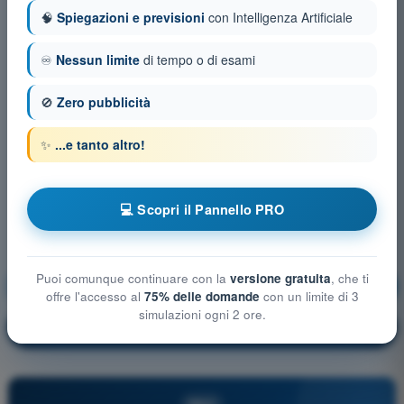
🧠
Spiegazioni e previsioni
con Intelligenza Artificiale
♾️
Nessun limite
di tempo o di esami
🚫
Zero pubblicità
✨
...e tanto altro!
💻 Scopri il Pannello PRO
Puoi comunque continuare con la
versione gratuita
, che ti
Meteorologia
Allenamento!
offre l'accesso al
75% delle domande
con un limite di 3
simulazioni ogni 2 ore.
Spiegazione domanda
🔒
PRO