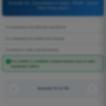
Domanda 102 - Comunicazioni in inglese - PPL(A) - Licenza
Pilota Privato (Aerei)
It is diverting to the alternate aerodrome
It is requesting immediate level change
It is about to make a forced landing
It is unable to establish communication due to radio
equipment failure
Domanda 101 di 129