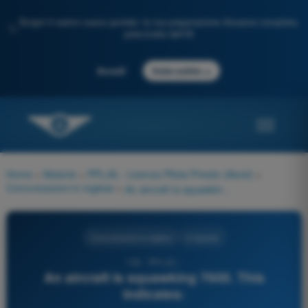
Scopri il nostro nuovo portale: la tua preparazione d'esame completa,
✨
potenziata dall'IA
→
Accedi
Inizia subito
Home
>
Materie
>
PPL(A) - Licenza Pilota Privato (Aerei)
>
Comunicazioni in inglese
>
An aircraft is squawking 7600. This indicates:
Comunicazioni in inglese
4 risposte
102 - PPL(A) -
An aircraft is squawking 7600. This
indicates: