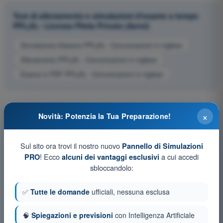
Test di allenamento e simulazioni d'esame a tempo
PPL(A) - Licenza Pilota Privato (Aerei)
Simulazione d'esame PPL(A) - Comunicazioni in inglese
Allenamento PPL(A) - Comunicazioni in inglese
Esame in PDF PPL(A) - Comunicazioni in inglese
×
Novità: Potenzia la Tua Preparazione!
Sul sito ora trovi il nostro nuovo
Pannello di Simulazioni
! Ecco
a cui accedi
PRO
alcuni dei vantaggi esclusivi
sbloccandolo:
✅
Tutte le domande
ufficiali, nessuna esclusa
🧠
Spiegazioni e previsioni
con Intelligenza Artificiale