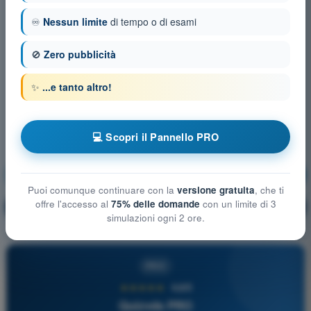
♾️
Nessun limite
di tempo o di esami
🚫
Zero pubblicità
✨
...e tanto altro!
💻 Scopri il Pannello PRO
Comunicazioni in inglese
Allenamento!
Puoi comunque continuare con la
versione gratuita
, che ti
offre l'accesso al
75% delle domande
con un limite di 3
Spiegazione domanda
🔒
PRO
simulazioni ogni 2 ore.
PRO
★★★★★
4,6/5
Quizvds PRO