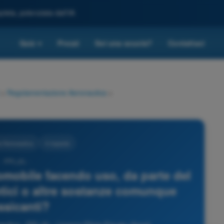
leta, potenziata dall'IA
Quiz
Prezzi
Sei una scuola?
Contattaci
▾
>
Regolamentazione Aeronautica
>
 Aeronautica
4 risposte
- PPL(A) -
romobile facendo uso, da parte del
cotici o altre sostanze comunque
ssicanti?