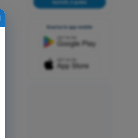
Iscriviti, è gratis
Scarica le app mobile