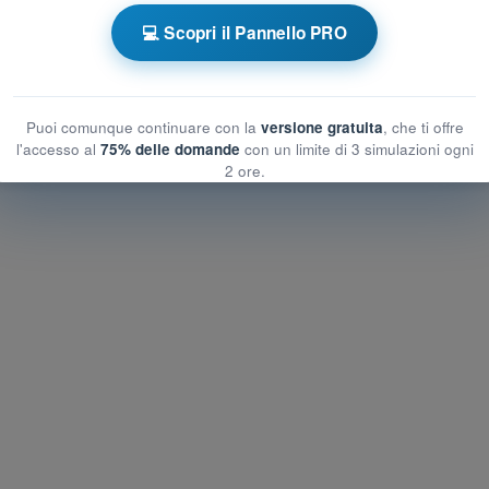
a tempo PPL(A) - Licenza Pilota Privato (Aerei)
💻 Scopri il Pannello PRO
autica
Esame in PDF PPL(A) - Regolamentazione Aeronautica
Puoi comunque continuare con la
versione gratuita
, che ti offre
l'accesso al
75% delle domande
con un limite di 3 simulazioni ogni
2 ore.