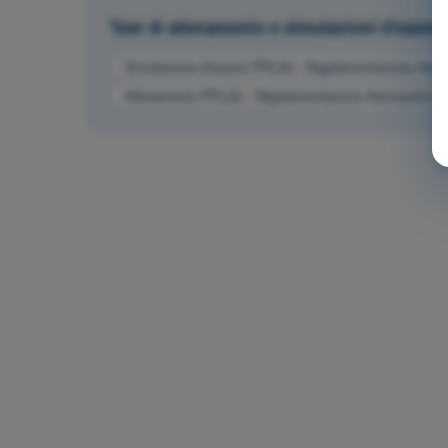
Test di allenamento e simulazioni d'esame 
Simulazione d'esame PPL(A) - Regolamentazione Aeron
Allenamento PPL(A) - Regolamentazione Aeronautica