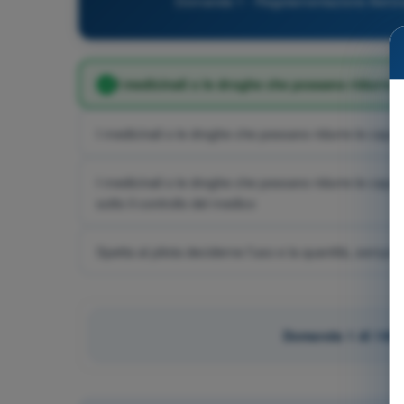
Domanda 1 - Regolamentazione Aeronaut
I medicinali o le droghe che possano ridurre le
I medicinali o le droghe che possano ridurre le capa
I medicinali o le droghe che possano ridurre le capa
sotto il controllo del medico
Spetta al pilota deciderne l'uso e la quantità, sempre 
Domanda 1 di 195