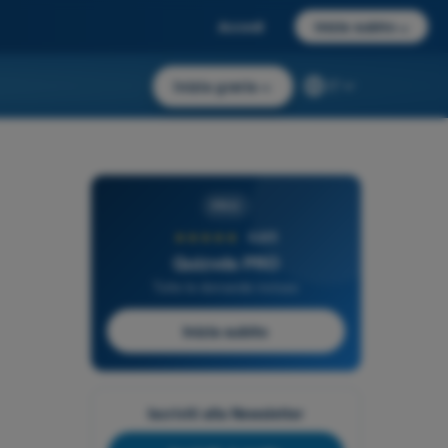
Accedi
Inizia subito
→
Inizia gratis
→
IT
PRO
★★★★★
4,6/5
Quizvds PRO
Tutte le domande incluse
Inizia subito
Iscriviti alla Newsletter