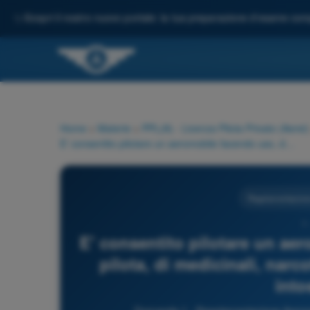
✨
Scopri il nostro nuovo portale: la tua preparazione d'esame comp
Home
>
Materie
>
PPL(A) - Licenza Pilota Privato (Aerei)
E' consentito pilotare un aeromobile facendo uso, da parte del pilota, di medicinali, narcotici o altre sostanze comunque intossicanti?
Regolamentazione
1 
E' consentito pilotare un ae
pilota, di medicinali, nar
into