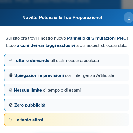
ica - PPL(A) - Licenza Pilota Privato (Aerei)
×
Novità: Potenzia la Tua Preparazione!
 capacità di capire ed agire, sono proibite
Sul sito ora trovi il nostro nuovo
Pannello di Simulazioni PRO
!
cità di capire ed agire sono permesse in dose moderata
Ecco
alcuni dei vantaggi esclusivi
a cui accedi sbloccandolo:
cità di capire ed agire sono permesse in dose moderata,
✅
Tutte le domande
ufficiali, nessuna esclusa
🧠
Spiegazioni e previsioni
con Intelligenza Artificiale
che tale uso non riduca la capacità di intendere e di agire.
♾️
Nessun limite
di tempo o di esami
🚫
Zero pubblicità
Domanda successiva
✨
...e tanto altro!