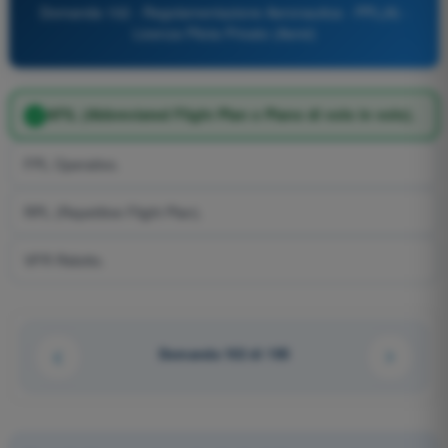
Domanda 102 - Regolamentazione Aeronautica - PPL(A) -
Licenza Pilota Privato (Aerei)
AFIL (Abbreviated Flight Plan o Piano di volo in volo).
FPL Operativo.
RPL (Repetitive Flight Plan).
VFR Ridotto.
Domanda 102 di 195