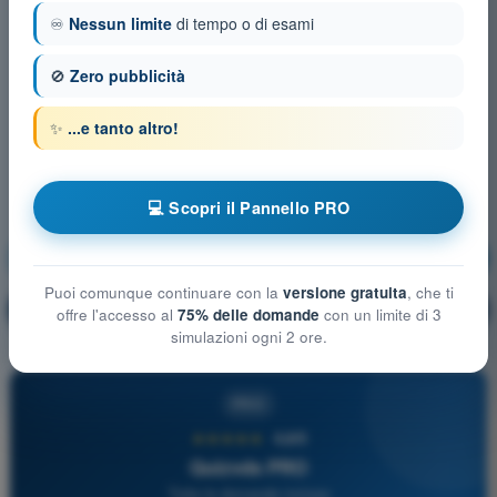
♾️
Nessun limite
di tempo o di esami
🚫
Zero pubblicità
✨
...e tanto altro!
💻 Scopri il Pannello PRO
Regolamentazione Aeronautica
Allenamento!
Puoi comunque continuare con la
versione gratuita
, che ti
Spiegazione domanda
🔒
PRO
offre l'accesso al
75% delle domande
con un limite di 3
simulazioni ogni 2 ore.
PRO
★★★★★
4,6/5
Quizvds PRO
Tutte le domande incluse