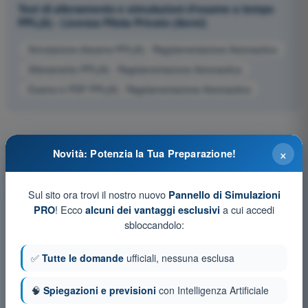
Test di allenamento e simulazioni d'esame a tempo
PPL(A) - Licenza Pilota Privato (Aerei)
Simulazione d'esame PPL(A) - Regolamentazione Aeronautica
Allenamento PPL(A) - Regolamentazione Aeronautica
Esame in PDF PPL(A) - Regolamentazione Aeronautica
×
Novità: Potenzia la Tua Preparazione!
Sul sito ora trovi il nostro nuovo
Pannello di Simulazioni
! Ecco
a cui accedi
PRO
alcuni dei vantaggi esclusivi
sbloccandolo:
✅
Tutte le domande
ufficiali, nessuna esclusa
🧠
Spiegazioni e previsioni
con Intelligenza Artificiale