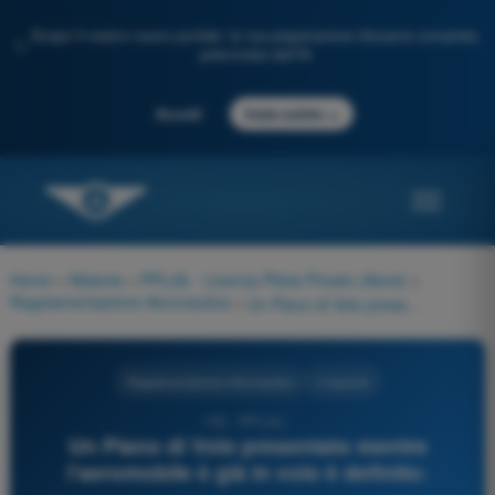
Scopri il nostro nuovo portale: la tua preparazione d'esame completa,
✨
potenziata dall'IA
→
Accedi
Inizia subito
Home
>
Materie
>
PPL(A) - Licenza Pilota Privato (Aerei)
>
Regolamentazione Aeronautica
>
Un Piano di Volo presentato mentre l'aeromobile è già in volo è definito:
Regolamentazione Aeronautica
4 risposte
102 - PPL(A) -
Un Piano di Volo presentato mentre
l'aeromobile è già in volo è definito: