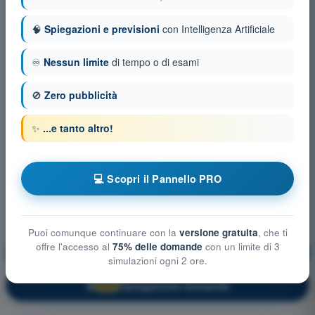
🧠
Spiegazioni e previsioni
con Intelligenza Artificiale
♾️
Nessun limite
di tempo o di esami
🚫
Zero pubblicità
✨
...e tanto altro!
💻 Scopri il Pannello PRO
Puoi comunque continuare con la
versione gratuita
, che ti
offre l'accesso al
75% delle domande
con un limite di 3
Regolamentazione Aeronautica
Allenamento!
simulazioni ogni 2 ore.
Spiegazione domanda
🔒
PRO