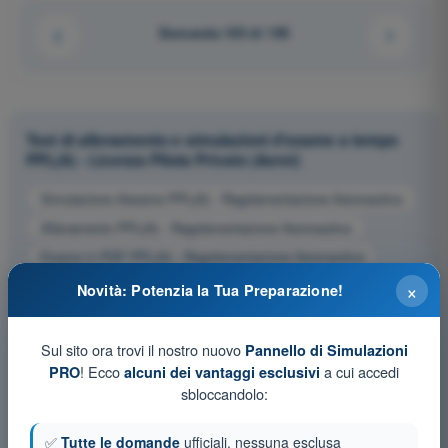
Domanda 105 di 195
Test di allenamento e simulazioni d'esame a tempo
PPL(A) - Licenza Pilota Privato (Aerei)
Simulazione d'esame PPL(A) - Regolamentazione Aeronautica
Allenamento PPL(A) - Regolamentazione Aeronautica
Esame in PDF PPL(A) - Regolamentazione Aeronautica
×
Novità: Potenzia la Tua Preparazione!
Sul sito ora trovi il nostro nuovo
Pannello di Simulazioni
! Ecco
a cui accedi
PRO
alcuni dei vantaggi esclusivi
sbloccandolo:
✅
Tutte le domande
ufficiali, nessuna esclusa