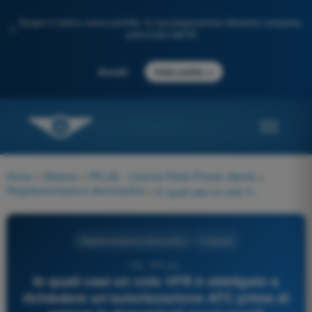
Scopri il nostro nuovo portale: la tua preparazione d'esame completa,
✨
potenziata dall'IA
→
Accedi
Inizia subito
Home
>
Materie
>
PPL(A) - Licenza Pilota Privato (Aerei)
>
Regolamentazione Aeronautica
>
In quali casi un volo VFR è obbligato a richiedere un'autorizzazione ATC prima di entrare in determinati spazi aerei?
Regolamentazione Aeronautica
4 risposte
105 - PPL(A) -
In quali casi un volo VFR è obbligato a
richiedere un'autorizzazione ATC prima di