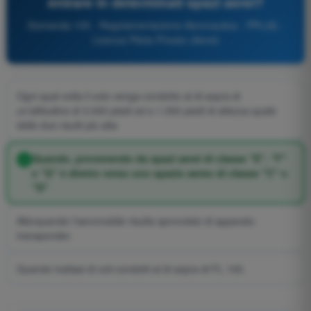
entrare in determinati spazi aerei?
Domanda 105 - Regolamentazione Aeronautica - PPL(A) -
Licenza Pilota Privato (Aerei)
Ogni qual volta il volo venga condotto al di sopra di
un'altitudine di 3.000 piedi od a 1.000 piedi di altezza quale
delle due risulti più alta
Quando, provenendo da spazi aerei di classe "E", "F"
e "G" è diretto verso uno spazio aereo di classe "C" o
"D"
Allorquando l'aeromobile risulta sprovvisto di apparato
transponder.
Quando trattasi di voli condotti al di sopra di FL 100.