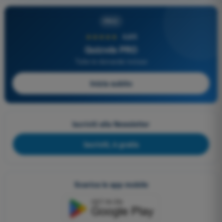
PRO
★★★★★
4,6/5
Quizvds PRO
Tutte le domande incluse
Inizia subito
Iscriviti alla Newsletter
Iscriviti, è gratis
Scarica le app mobile