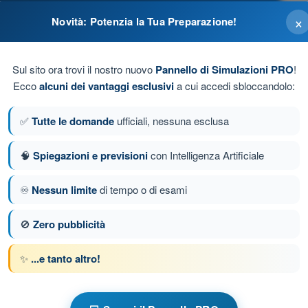
×
Novità: Potenzia la Tua Preparazione!
Sul sito ora trovi il nostro nuovo
Pannello di Simulazioni PRO
!
Ecco
alcuni dei vantaggi esclusivi
a cui accedi sbloccandolo:
✅
Tutte le domande
ufficiali, nessuna esclusa
🧠
Spiegazioni e previsioni
con Intelligenza Artificiale
♾️
Nessun limite
di tempo o di esami
da 16 di 195
Domanda successiva
🚫
Zero pubblicità
✨
...e tanto altro!
a tempo PPL(A) - Licenza Pilota Privato (Aerei)