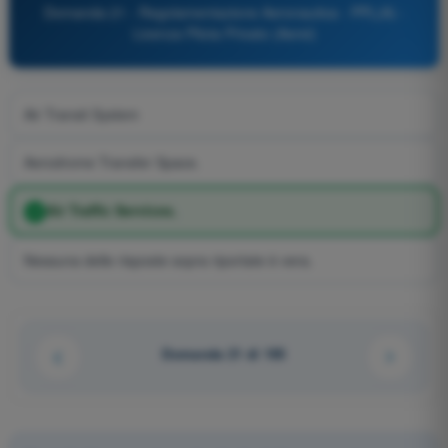
Domanda 21 - Regolamentazione Aeronautica - PPL(A) -
Licenza Pilota Privato (Aerei)
Air Transit System
Aerodrome Transfer Space.
Air Traffic Services.
Nessuna delle risposte sopra riportate è vera.
Domanda 21 di 195