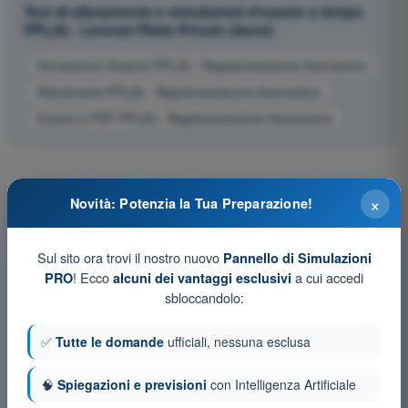
Test di allenamento e simulazioni d'esame a tempo
PPL(A) - Licenza Pilota Privato (Aerei)
Simulazione d'esame PPL(A) - Regolamentazione Aeronautica
Allenamento PPL(A) - Regolamentazione Aeronautica
Esame in PDF PPL(A) - Regolamentazione Aeronautica
×
Novità: Potenzia la Tua Preparazione!
Sul sito ora trovi il nostro nuovo
Pannello di Simulazioni
! Ecco
a cui accedi
PRO
alcuni dei vantaggi esclusivi
sbloccandolo:
✅
Tutte le domande
ufficiali, nessuna esclusa
🧠
Spiegazioni e previsioni
con Intelligenza Artificiale