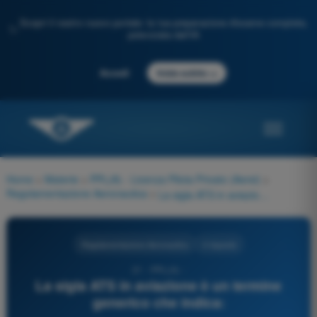
Scopri il nostro nuovo portale: la tua preparazione d'esame completa,
✨
potenziata dall'IA
→
Accedi
Inizia subito
Home
>
Materie
>
PPL(A) - Licenza Pilota Privato (Aerei)
>
Regolamentazione Aeronautica
>
La sigla ATS in aviazione è un termine generico che indica:
Regolamentazione Aeronautica
4 risposte
21 - PPL(A) -
La sigla ATS in aviazione è un termine
generico che indica: