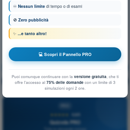
♾️
Nessun limite
di tempo o di esami
🚫
Zero pubblicità
✨
...e tanto altro!
💻 Scopri il Pannello PRO
Regolamentazione Aeronautica
Allenamento!
Puoi comunque continuare con la
versione gratuita
, che ti
Spiegazione domanda
🔒
PRO
offre l'accesso al
75% delle domande
con un limite di 3
simulazioni ogni 2 ore.
PRO
★★★★★
4,6/5
Quizvds PRO
Tutte le domande incluse