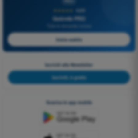
PRO
★★★★★
4,6/5
Quizvds PRO
Tutte le domande incluse
Inizia subito
Iscriviti alla Newsletter
Iscriviti, è gratis
Scarica le app mobile