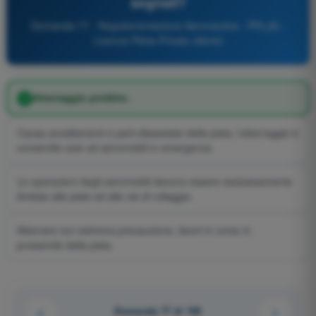
segnali?
Domanda 77 - Regolamentazione Aeronautica - PPL(A) -
Licenza Pilota Privato (Aerei)
Atterraggio proibito.
Causa avvallamenti e parti dissestate della pista, l'atterraggio è
consentito solo ad aeromobili in emergenza
Le operazioni degli aeromobili devono essere esclusivamente
limitate alle piste ed alle vie di rullaggio.
Atterrare con estrema precauzione, lavori in corso in
prossimità della pista.
Domanda 77 di 195