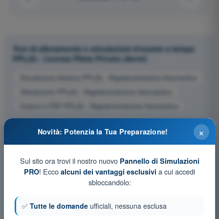
Test di allenamento e simulazioni d'esame a tempo
PPL(A) - Licenza Pilota Privato (Aerei)
Simulazione d'esame PPL(A) - Regolamentazione Aeronautica
Allenamento PPL(A) - Regolamentazione Aeronautica
Esame in PDF PPL(A) - Regolamentazione Aeronautica
×
Novità: Potenzia la Tua Preparazione!
Sul sito ora trovi il nostro nuovo
Pannello di Simulazioni
! Ecco
a cui accedi
PRO
alcuni dei vantaggi esclusivi
sbloccandolo:
✅
Tutte le domande
ufficiali, nessuna esclusa