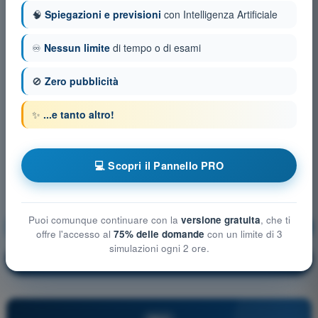
🧠
Spiegazioni e previsioni
con Intelligenza Artificiale
♾️
Nessun limite
di tempo o di esami
🚫
Zero pubblicità
✨
...e tanto altro!
💻 Scopri il Pannello PRO
Puoi comunque continuare con la
versione gratuita
, che ti
Regolamentazione Aeronautica
Allenamento!
offre l'accesso al
75% delle domande
con un limite di 3
simulazioni ogni 2 ore.
Spiegazione domanda
🔒
PRO