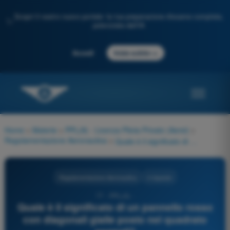
Scopri il nostro nuovo portale: la tua preparazione d'esame completa,
✨
potenziata dall'IA
→
Accedi
Inizia subito
Home
>
Materie
>
PPL(A) - Licenza Pilota Privato (Aerei)
>
Regolamentazione Aeronautica
>
Quale è il significato di un pannello rosso con diagonali gialle posto nel quadrato segnali?
Regolamentazione Aeronautica
4 risposte
77 - PPL(A) -
Quale è il significato di un pannello rosso
con diagonali gialle posto nel quadrato