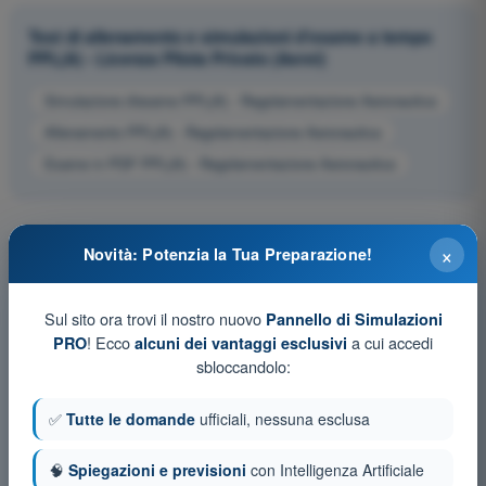
Test di allenamento e simulazioni d'esame a tempo
PPL(A) - Licenza Pilota Privato (Aerei)
Simulazione d'esame PPL(A) - Regolamentazione Aeronautica
Allenamento PPL(A) - Regolamentazione Aeronautica
Esame in PDF PPL(A) - Regolamentazione Aeronautica
×
Novità: Potenzia la Tua Preparazione!
Sul sito ora trovi il nostro nuovo
Pannello di Simulazioni
! Ecco
a cui accedi
PRO
alcuni dei vantaggi esclusivi
sbloccandolo:
✅
Tutte le domande
ufficiali, nessuna esclusa
🧠
Spiegazioni e previsioni
con Intelligenza Artificiale