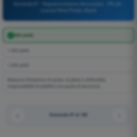
Domanda 87 - Regolamentazione Aeronautica - PPL(A) -
Licenza Pilota Privato (Aerei)
500 piedi.
1.000 piedi.
1.500 piedi
Nessuna limitazione di quota; al pilota è attribuitala
responsabilità di stabilire una quota di sicurezza.
Domanda 87 di 195