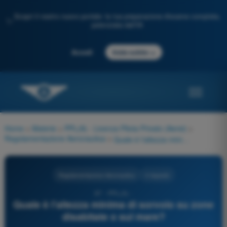
Scopri il nostro nuovo portale: la tua preparazione d'esame completa,
✨
potenziata dall'IA
→
Accedi
Inizia subito
Home
>
Materie
>
PPL(A) - Licenza Pilota Privato (Aerei)
>
Regolamentazione Aeronautica
>
Quale è l'altezza minima di sorvolo su zone disabitate o sul mare?
Regolamentazione Aeronautica
4 risposte
87 - PPL(A) -
Quale è l'altezza minima di sorvolo su zone
disabitate o sul mare?