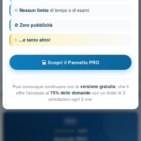
♾️
Nessun limite
di tempo o di esami
🚫
Zero pubblicità
✨
...e tanto altro!
💻 Scopri il Pannello PRO
Regolamentazione Aeronautica
Allenamento!
Puoi comunque continuare con la
versione gratuita
, che ti
offre l'accesso al
75% delle domande
con un limite di 3
Spiegazione domanda
🔒
PRO
simulazioni ogni 2 ore.
PRO
★★★★★
4,6/5
Quizvds PRO