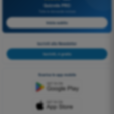
Quizvds PRO
Tutte le domande incluse
Inizia subito
Iscriviti alla Newsletter
Iscriviti, è gratis
Scarica le app mobile