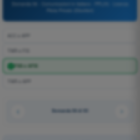
Domanda 56 - Comunicazioni in italiano - PPL(H) - Licenza
Pilota Privato (Elicotteri)
ACC e APP
TWR e FIS
FSS e AFIS
TWR e APP
Domanda 56 di 93