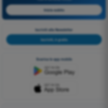
Inizia subito
Iscriviti alla Newsletter
Iscriviti, è gratis
Scarica le app mobile