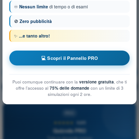
♾️
Nessun limite
di tempo o di esami
🚫
Zero pubblicità
✨
...e tanto altro!
💻 Scopri il Pannello PRO
Comunicazioni in italiano
Allenamento!
Puoi comunque continuare con la
versione gratuita
, che ti
Spiegazione domanda
🔒
PRO
offre l'accesso al
75% delle domande
con un limite di 3
simulazioni ogni 2 ore.
PRO
★★★★★
4,6/5
Quizvds PRO
Tutte le domande incluse