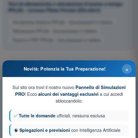
Test di allenamento e simulazioni d'esame a tempo
PPL(H) - Licenza Pilota Privato (Elicotteri)
Simulazione d'esame PPL(H) - Comunicazioni in italiano
Allenamento PPL(H) - Comunicazioni in italiano
Esame in PDF PPL(H) - Comunicazioni in italiano
×
Novità: Potenzia la Tua Preparazione!
Sul sito ora trovi il nostro nuovo
Pannello di Simulazioni
! Ecco
a cui accedi
PRO
alcuni dei vantaggi esclusivi
sbloccandolo:
✅
Tutte le domande
ufficiali, nessuna esclusa
🧠
Spiegazioni e previsioni
con Intelligenza Artificiale