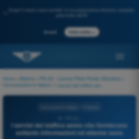
Scopri il nostro nuovo portale: la tua preparazione d'esame completa,
✨
potenziata dall'IA
→
Accedi
Inizia subito
Home
>
Materie
>
PPL(H) - Licenza Pilota Privato (Elicotteri)
>
Comunicazioni in italiano
>
I servizi del traffico aereo che forniscono soltanto informazioni ed allarme sono
Comunicazioni in italiano
4 risposte
56 - PPL(H) -
I servizi del traffico aereo che forniscono
soltanto informazioni ed allarme sono