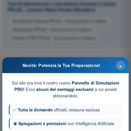
Test di allenamento e simulazioni d'esame a tempo
PPL(H) - Licenza Pilota Privato (Elicotteri)
Simulazione d'esame PPL(H) - Comunicazioni in italiano
Allenamento PPL(H) - Comunicazioni in italiano
Esame in PDF PPL(H) - Comunicazioni in italiano
×
Novità: Potenzia la Tua Preparazione!
Sul sito ora trovi il nostro nuovo
Pannello di Simulazioni
! Ecco
a cui accedi
PRO
alcuni dei vantaggi esclusivi
sbloccandolo:
✅
Tutte le domande
ufficiali, nessuna esclusa
🧠
Spiegazioni e previsioni
con Intelligenza Artificiale