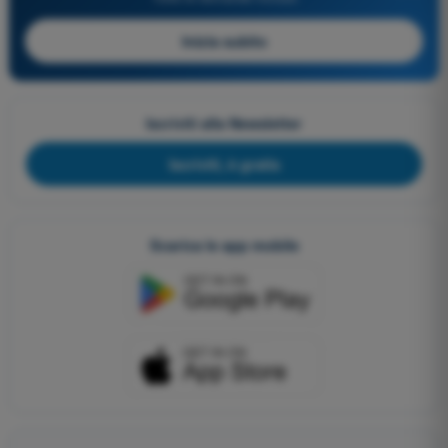
Inizia subito
Iscriviti alla Newsletter
Iscriviti, è gratis
Scarica le app mobile