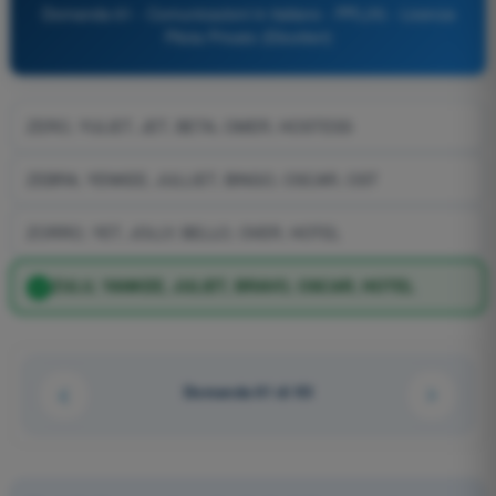
Domanda 61 - Comunicazioni in italiano - PPL(H) - Licenza
Pilota Privato (Elicotteri)
ZERO, YULIET, JET, BETA, OMER, HOSTESS
ZEBRA, YENKEE, JULLIET, BINGO, OSCAR, OST
ZORRO, YET, JOLLY, BELLO, OVER, HOTEL
ZULU, YANKEE, JULIET, BRAVO, OSCAR, HOTEL
Domanda 61 di 93