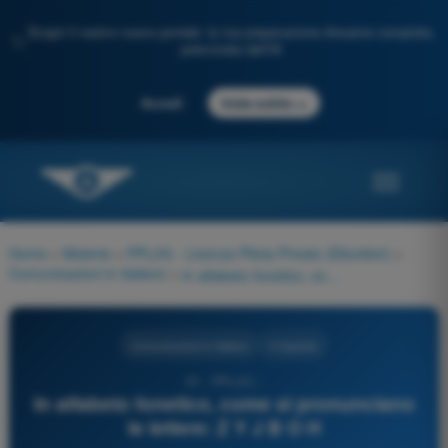
Scopri il nostro nuovo portale: la tua preparazione d'esame completa,
✨
potenziata dall'IA
→
Accedi
Inizia subito
Home
>
Materie
>
PPL(H) - Licenza Pilota Privato (Elicotteri)
>
Comunicazioni in italiano
>
In alfabeto fonetico, come si pronunciano le lettere: Z Y J B O H
Comunicazioni in italiano
4 risposte
61 - PPL(H) -
In alfabeto fonetico, come si pronunciano
le lettere: Z Y J B O H