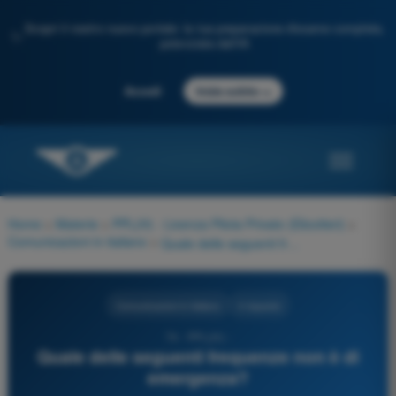
Scopri il nostro nuovo portale: la tua preparazione d'esame completa,
✨
potenziata dall'IA
→
Accedi
Inizia subito
Home
>
Materie
>
PPL(H) - Licenza Pilota Privato (Elicotteri)
>
Comunicazioni in italiano
>
Quale delle seguenti frequenze non è di emergenza?
Comunicazioni in italiano
4 risposte
74 - PPL(H) -
Quale delle seguenti frequenze non è di
emergenza?