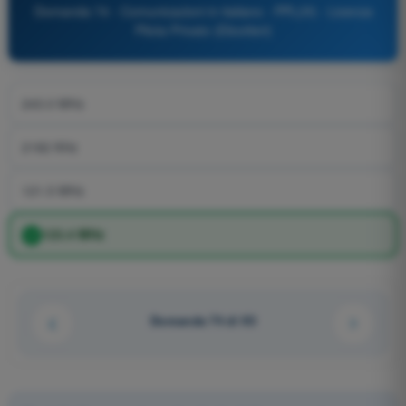
Domanda 74 - Comunicazioni in italiano - PPL(H) - Licenza
Pilota Privato (Elicotteri)
243.0 MHz
2182 KHz
121.5 MHz
123.4 MHz
Domanda 74 di 93