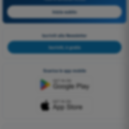
Inizia subito
Iscriviti alla Newsletter
Iscriviti, è gratis
Scarica le app mobile