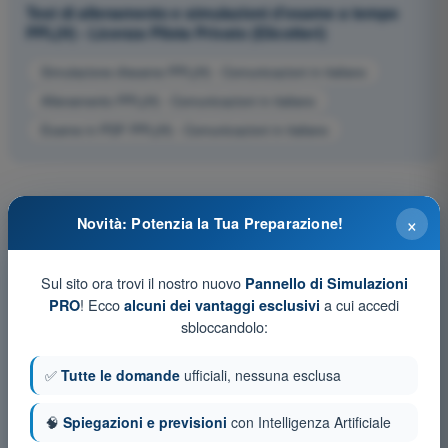
Test di allenamento e simulazioni d'esame a tempo
PPL(H) - Licenza Pilota Privato (Elicotteri)
Simulazione d'esame PPL(H) - Comunicazioni in italiano
Allenamento PPL(H) - Comunicazioni in italiano
Esame in PDF PPL(H) - Comunicazioni in italiano
×
Novità: Potenzia la Tua Preparazione!
Sul sito ora trovi il nostro nuovo
Pannello di Simulazioni
! Ecco
a cui accedi
PRO
alcuni dei vantaggi esclusivi
sbloccandolo:
✅
Tutte le domande
ufficiali, nessuna esclusa
🧠
Spiegazioni e previsioni
con Intelligenza Artificiale