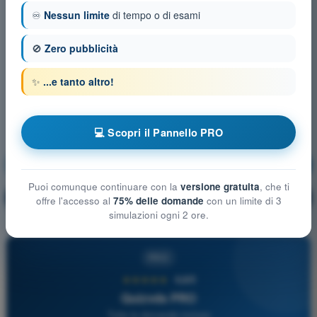
♾️
Nessun limite
di tempo o di esami
🚫
Zero pubblicità
✨
...e tanto altro!
💻 Scopri il Pannello PRO
Comunicazioni in italiano
Allenamento!
Puoi comunque continuare con la
versione gratuita
, che ti
Spiegazione domanda
🔒
PRO
offre l'accesso al
75% delle domande
con un limite di 3
simulazioni ogni 2 ore.
PRO
★★★★★
4,6/5
Quizvds PRO
Tutte le domande incluse