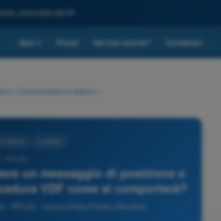
leta, potenziata dall'IA
Quiz
Prezzi
Sei una scuola?
Contattaci
▾
eri)
>
Comunicazioni in italiano
>
in italiano
4 risposte
 - PPL(H) -
tere un messaggio di posizione e
ocedura VDF come si comporterà?
 - PPL(H) - Licenza Pilota Privato (Elicotteri)