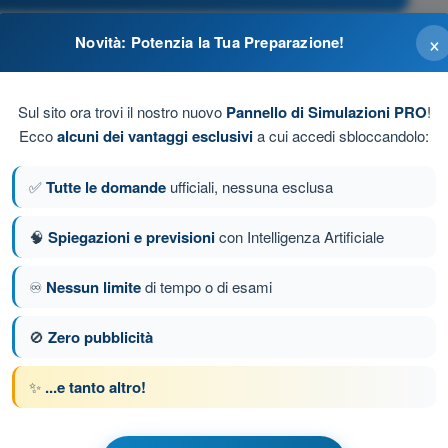
×
Novità: Potenzia la Tua Preparazione!
Sul sito ora trovi il nostro nuovo
Pannello di Simulazioni PRO
!
sicuro di non interferire con i messaggi gonio
Ecco
alcuni dei vantaggi esclusivi
a cui accedi sbloccandolo:
✅
Tutte le domande
ufficiali, nessuna esclusa
🧠
Spiegazioni e previsioni
con Intelligenza Artificiale
♾️
Nessun limite
di tempo o di esami
Domanda 93 di 93
🚫
Zero pubblicità
✨
...e tanto altro!
 a tempo PPL(H) - Licenza Pilota Privato