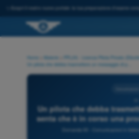
✨
Scopri il nostro nuovo portale: la tua preparazione d'esame comp
Home
>
Materie
>
PPL(H) - Licenza Pilota Privato (Elicott
Un pilota che debba trasmettere un messaggio di posizione e senta che è in corso una procedura VDF come si comporterà?
Comunicazioni 
93
Un pilota che debba trasmet
senta che è in corso una pr
Domanda 93 - Comunicazioni in italiano