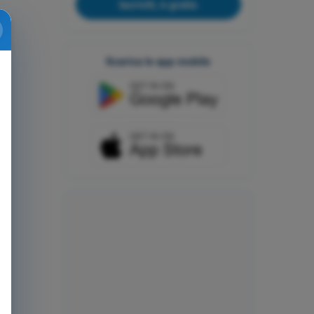
Iscriviti, è gratis
Scarica le app mobile