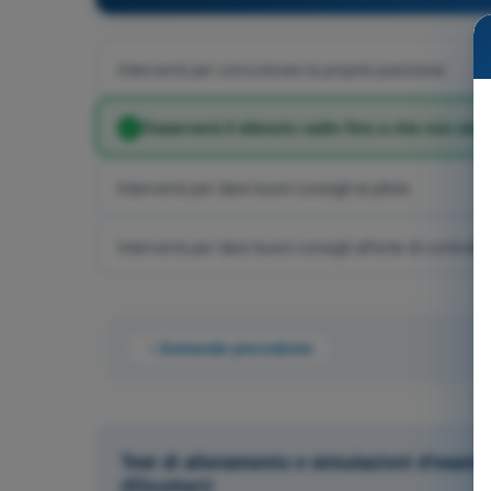
Interverrà per comunicare la propria posizione
Osserverà il silenzio radio fino a che non sia 
Interverrà per dare buoni consigli al pilota
Interverrà per dare buoni consigli all'ente di controllo
Domanda precedente
Test di allenamento e simulazioni d'esame
(Elicotteri)