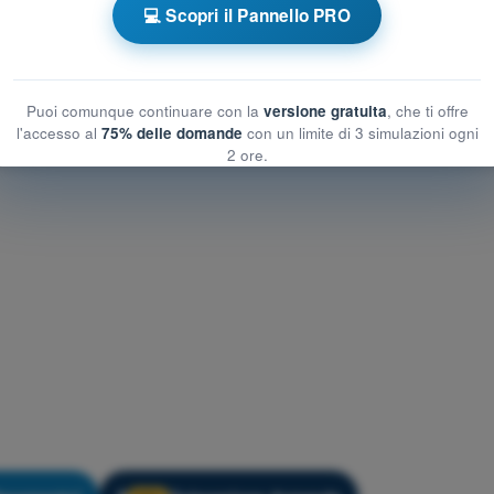
💻 Scopri il Pannello PRO
o
Allenamento PPL(H) - Comunicazioni in italiano
Puoi comunque continuare con la
versione gratuita
, che ti offre
l'accesso al
75% delle domande
con un limite di 3 simulazioni ogni
2 ore.