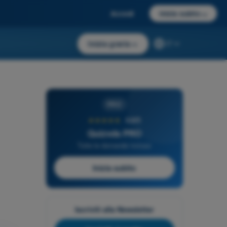
Accedi
Inizia subito
→
Inizia gratis
→
IT
PRO
★★★★★
4,6/5
Quizvds PRO
Tutte le domande incluse
Inizia subito
Iscriviti alla Newsletter