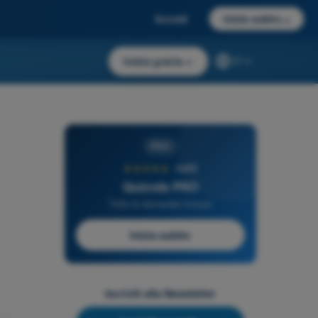
Accedi
Inizia subito
→
Inizia gratis
→
IT
PRO
★★★★★
4,6/5
Quizvds PRO
Tutte le domande incluse
Inizia subito
Iscriviti alla Newsletter