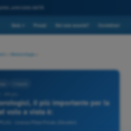
leta, potenziata dall'IA
Quiz
Prezzi
Sei una scuola?
Contattaci
▾
eri)
>
Meteorologia
>
ogia
4 risposte
 - PPL(H) -
rologici, il più importante per la
l volo a vista è:
(H) - Licenza Pilota Privato (Elicotteri)