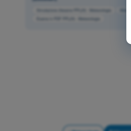
Simulazione d'esame PPL(H) - Meteorologia
Allena
Esame in PDF PPL(H) - Meteorologia