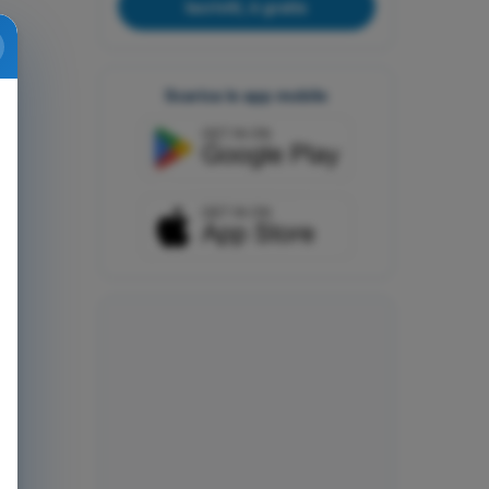
Iscriviti, è gratis
Scarica le app mobile