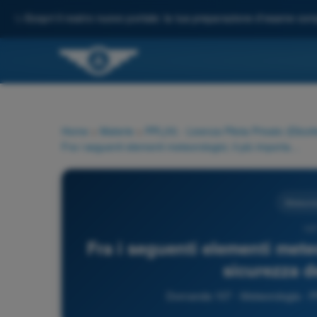
✨
Scopri il nostro nuovo portale: la tua preparazione d'esame comp
Home
>
Materie
>
PPL(H) - Licenza Pilota Privato (Elicott
Fra i seguenti elementi meteorologici, il più importante per la sicurezza del volo a vista è:
Meteorol
107
Fra i seguenti elementi meteo
sicurezza de
Domanda 107 - Meteorologia - PPL