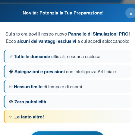
×
Novità: Potenzia la Tua Preparazione!
Sul sito ora trovi il nostro nuovo
Pannello di Simulazioni PRO
!
Ecco
alcuni dei vantaggi esclusivi
a cui accedi sbloccandolo:
✅
Tutte le domande
ufficiali, nessuna esclusa
ft)
🧠
Spiegazioni e previsioni
con Intelligenza Artificiale
♾️
Nessun limite
di tempo o di esami
a 107 di 163
Domanda successiva
🚫
Zero pubblicità
✨
...e tanto altro!
 a tempo PPL(H) - Licenza Pilota Privato