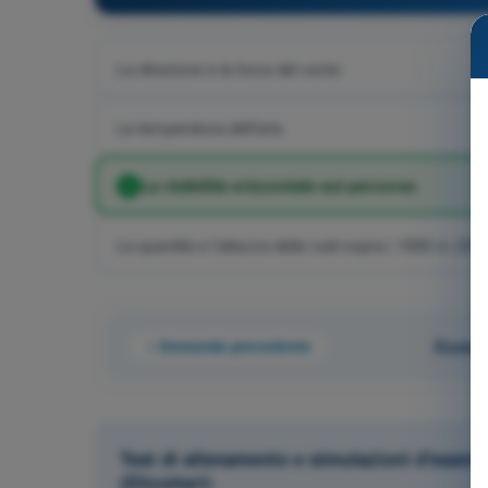
La direzione e la forza del vento
La temperatura dell'aria
La visibilità orizzontale sul percorso
La quantità e l'altezza delle nubi sopra i 1500 m (5000
Domanda precedente
Domand
Test di allenamento e simulazioni d'esame
(Elicotteri)