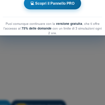
💻 Scopri il Pannello PRO
mento PPL(H) - Meteorologia
Puoi comunque continuare con la
versione gratuita
, che ti offre
l'accesso al
75% delle domande
con un limite di 3 simulazioni ogni
2 ore.