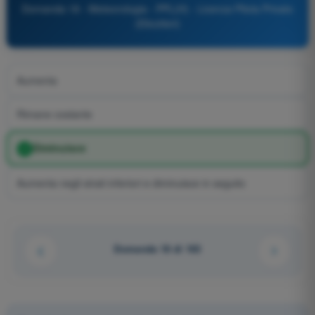
Domanda 18 - Meteorologia - PPL(H) - Licenza Pilota Privato
(Elicotteri)
Aumenta
Rimane costante
Diminuisce
Aumenta negli strati inferiori e diminuisce in seguito
Domanda 18 di 163