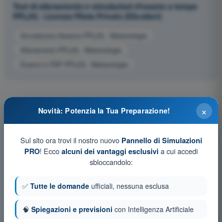
Test di allenamento e simulazioni d'esame a tempo
PPL(H) - Licenza Pilota Privato (Elicotteri)
Simulazione d'esame PPL(H) - Meteorologia
Allenamento PPL(H) - Meteorologia
Esame in PDF PPL(H) - Meteorologia
×
Novità: Potenzia la Tua Preparazione!
Sul sito ora trovi il nostro nuovo
Pannello di Simulazioni
! Ecco
a cui accedi
PRO
alcuni dei vantaggi esclusivi
sbloccandolo:
✅
Tutte le domande
ufficiali, nessuna esclusa
🧠
Spiegazioni e previsioni
con Intelligenza Artificiale