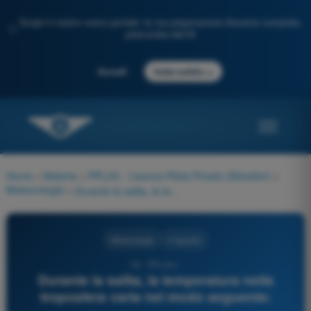
Scopri il nostro nuovo portale: la tua preparazione d'esame completa,
✨
potenziata dall'IA
→
Accedi
Inizia subito
Home
>
Materie
>
PPL(H) - Licenza Pilota Privato (Elicotteri)
>
Meteorologia
>
Durante la salita, la temperatura nella troposfera varia nel modo seguente:
Meteorologia
4 risposte
18 - PPL(H) -
Durante la salita, la temperatura nella
troposfera varia nel modo seguente: