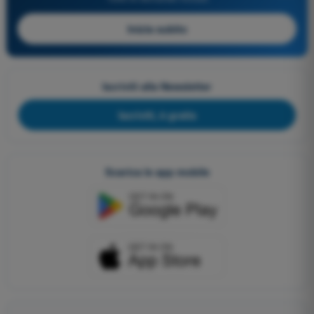
Inizia subito
Iscriviti alla Newsletter
Iscriviti, è gratis
Scarica le app mobile