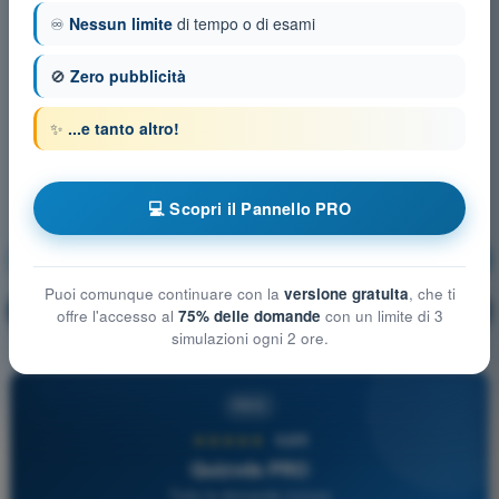
♾️
Nessun limite
di tempo o di esami
🚫
Zero pubblicità
✨
...e tanto altro!
💻 Scopri il Pannello PRO
Meteorologia
Allenamento!
Puoi comunque continuare con la
versione gratuita
, che ti
Spiegazione domanda
🔒
PRO
offre l'accesso al
75% delle domande
con un limite di 3
simulazioni ogni 2 ore.
PRO
★★★★★
4,6/5
Quizvds PRO
Tutte le domande incluse