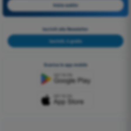
Inizia subito
Iscriviti alla Newsletter
Iscriviti, è gratis
Scarica le app mobile