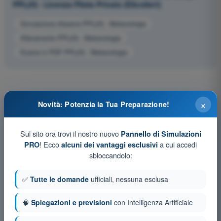
PPL(H) - Licenza Pilota Privato (Elicotteri)
Simulazione d'esame PPL(H) - Meteorologia
Allenamento PPL(H) - Meteorologia
Esame in PDF PPL(H) - Meteorologia
×
Novità: Potenzia la Tua Preparazione!
Sul sito ora trovi il nostro nuovo
Pannello di Simulazioni
! Ecco
a cui accedi
PRO
alcuni dei vantaggi esclusivi
sbloccandolo:
✅
Tutte le domande
ufficiali, nessuna esclusa
🧠
Spiegazioni e previsioni
con Intelligenza Artificiale