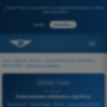
Scopri il nostro nuovo portale: la tua preparazione d'esame completa,
✨
potenziata dall'IA
→
Accedi
Inizia subito
Home
>
Materie
>
PPL(H) - Licenza Pilota Privato (Elicotteri)
>
Meteorologia
>
Sollevamento adiabatico significa:
Meteorologia
4 risposte
27 - PPL(H) -
Sollevamento adiabatico significa:
Domanda 27 - Meteorologia - PPL(H) - Licenza Pilota Privato