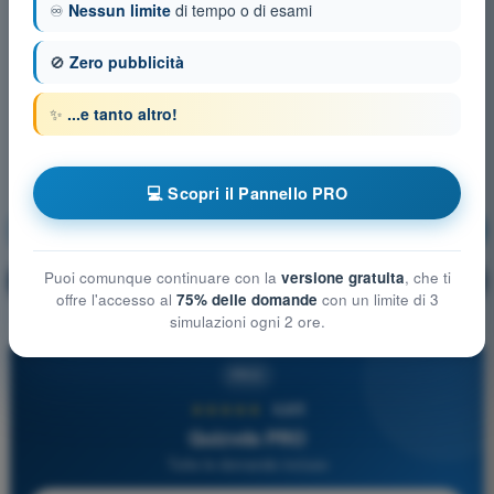
♾️
Nessun limite
di tempo o di esami
🚫
Zero pubblicità
✨
...e tanto altro!
💻 Scopri il Pannello PRO
Meteorologia
Allenamento!
Puoi comunque continuare con la
versione gratuita
, che ti
Spiegazione domanda
🔒
PRO
offre l'accesso al
75% delle domande
con un limite di 3
simulazioni ogni 2 ore.
PRO
★★★★★
4,6/5
Quizvds PRO
Tutte le domande incluse