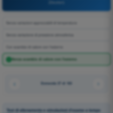
(Elicotteri)
Senza variazioni apprezzabili di temperatura
Senza variazione di pressione atmosferica
Con scambio di calore con l'esterno
Senza scambio di calore con l'esterno
Domanda 27 di 163
Test di allenamento e simulazioni d'esame a tempo