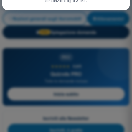
simulazioni ogni 2 ore.
Nozioni generali sugli Aeromobili
Allenamento!
Spiegazione domanda
🔒
PRO
PRO
★★★★★
4,6/5
Quizvds PRO
Tutte le domande incluse
Inizia subito
Iscriviti alla Newsletter
Iscriviti, è gratis