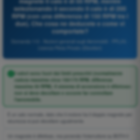
magnete il calo è di 50 RPM, mentre
selezionando il secondo il calo è di 200
RPM (con una differenza di 150 RPM tra i
due). Che cosa ne deducete e come vi
comportate?
Domanda 110 - Nozioni generali sugli Aeromobili - PPL(H) -
Licenza Pilota Privato (Elicotteri)
I valori sono fuori dai limiti prescritti (normalmente
caduta massima circa 150/175 RPM, differenza
massima 50 RPM). Il sistema di accensione è difettoso:
non si deve decollare e occorre far controllare
l'aeromobile.
È un calo normale, dato che il motore ha il doppio magnete per
sicurezza si può decollare ugualmente.
Un magnete è difettoso, ma ponendo l'interruttore su BOTH il