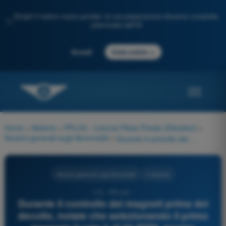
Scopri il nostro nuovo portale: la tua preparazione d'esame completa,
✨
potenziata dall'IA
→
Accedi
Inizia subito
Home
>
Materie
>
PPL(H) - Licenza Pilota Privato (Elicotteri)
>
Nozioni generali sugli Aeromobili
>
Durante il controllo dei magneti prima del decollo, notate che selezionando il primo magnete il calo è di 50 RPM, mentre selezionando il secondo il calo è di 200 RPM (con una differenza di 150 RPM tra i due). Che cosa ne deducete e come vi comportate?
Nozioni generali sugli Aeromobili
4 risposte
110 - PPL(H) -
Durante il controllo dei magneti prima del
decollo, notate che selezionando il primo