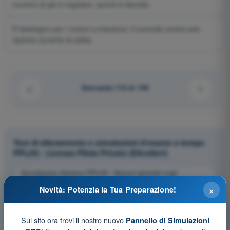
numero di giri è regolare, quindi si decolla.
È fisiologico per i motori a iniezione: il controllo andrà solo
ripetuto durante la salita.
Domanda 110 di 159
Test di allenamento e simulazioni d'esame a tempo
PPL(H) - Licenza Pilota Privato (Elicotteri)
Simulazione d'esame PPL(H) - Nozioni generali sugli
Aeromobili
×
Novità: Potenzia la Tua Preparazione!
Allenamento PPL(H) - Nozioni generali sugli Aeromobili
Esame in PDF PPL(H) - Nozioni generali sugli Aeromobili
Sul sito ora trovi il nostro nuovo
Pannello di Simulazioni