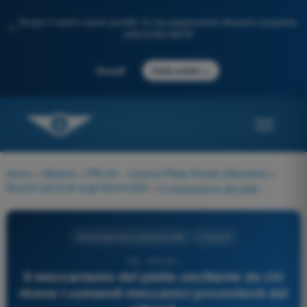
Scopri il nostro nuovo portale: la tua preparazione d'esame completa,
✨
potenziata dall'IA
→
Accedi
Inizia subito
Home
>
Materie
>
PPL(H) - Licenza Pilota Privato (Elicotteri)
>
Nozioni generali sugli Aeromobili
>
Il meccanismo del piatto oscillante da chi riceve i comandi meccanici provenienti dal pilota?
Nozioni generali sugli Aeromobili
4 risposte
134 - PPL(H) -
Il meccanismo del piatto oscillante da chi
riceve i comandi meccanici provenienti dal