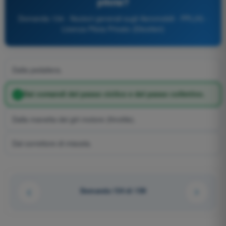
pilota?
Domanda 134 - Nozioni generali sugli Aeromobili - PPL(H) -
Licenza Pilota Privato (Elicotteri)
Dalla pedaliera.
Dai comandi del passo ciclico e del passo collettivo.
Dalla manetta dei giri motore (throttle).
Dal correttore di miscela.
Domanda 134 di 159