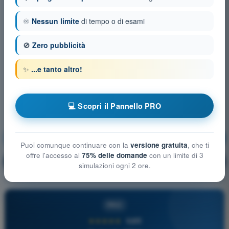
♾️
Nessun limite
di tempo o di esami
🚫
Zero pubblicità
✨
...e tanto altro!
💻 Scopri il Pannello PRO
Nozioni generali sugli Aeromobili
Allenamento!
Puoi comunque continuare con la
versione gratuita
, che ti
offre l'accesso al
75% delle domande
con un limite di 3
Spiegazione domanda
🔒
PRO
simulazioni ogni 2 ore.
PRO
★★★★★
4,6/5