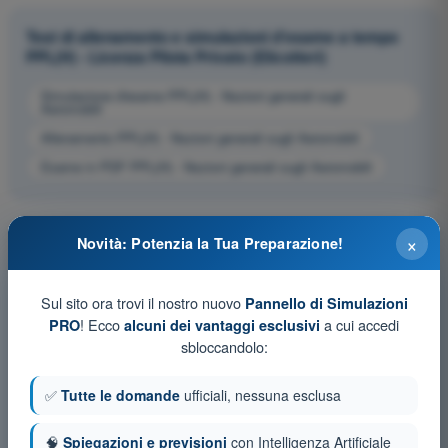
Test di allenamento e simulazioni d'esame a tempo
PPL(H) - Licenza Pilota Privato (Elicotteri)
Simulazione d'esame PPL(H) - Nozioni generali sugli
Aeromobili
Allenamento PPL(H) - Nozioni generali sugli Aeromobili
Esame in PDF PPL(H) - Nozioni generali sugli Aeromobili
×
Novità: Potenzia la Tua Preparazione!
Sul sito ora trovi il nostro nuovo
Pannello di Simulazioni
! Ecco
a cui accedi
PRO
alcuni dei vantaggi esclusivi
sbloccandolo:
✅
Tutte le domande
ufficiali, nessuna esclusa
🧠
Spiegazioni e previsioni
con Intelligenza Artificiale