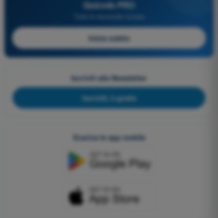
Quizvds PRO
Tutte le domande incluse
Inizia subito
Iscriviti alla Newsletter
Iscriviti, è gratis
Scarica le app mobile