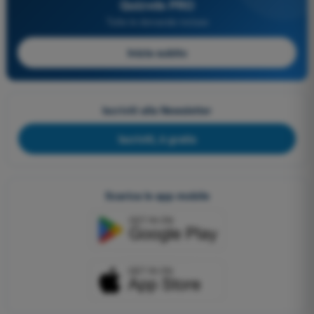
Quizvds PRO
Tutte le domande incluse
Inizia subito
Iscriviti alla Newsletter
Iscriviti, è gratis
Scarica le app mobile