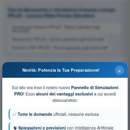
Test di allenamento e simulazioni d'esame a tempo
PPL(H) - Licenza Pilota Privato (Elicotteri)
Simulazione d'esame PPL(H) - Nozioni generali sugli
Aeromobili
Allenamento PPL(H) - Nozioni generali sugli Aeromobili
Esame in PDF PPL(H) - Nozioni generali sugli Aeromobili
×
Novità: Potenzia la Tua Preparazione!
Sul sito ora trovi il nostro nuovo
Pannello di Simulazioni
! Ecco
a cui accedi
PRO
alcuni dei vantaggi esclusivi
sbloccandolo:
✅
Tutte le domande
ufficiali, nessuna esclusa
🧠
Spiegazioni e previsioni
con Intelligenza Artificiale