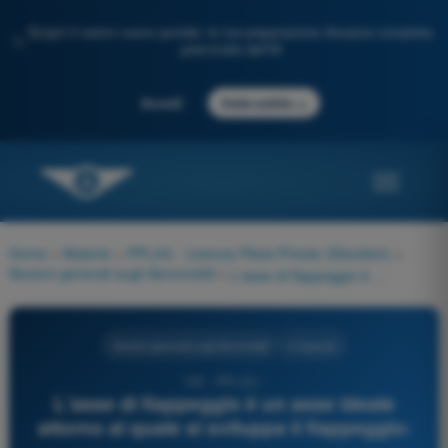
Scopri il nostro nuovo portale: la tua preparazione d'esame completa,
✨
potenziata dall'IA
→
Accedi
Inizia subito
Home
>
Materie
>
PPL(H) - Licenza Pilota Privato (Elicotteri)
>
Nozioni generali sugli Aeromobili
>
L'asse di flappeggio è un asse ideale attorno al quale si sviluppa il flappeggio:
Nozioni generali sugli Aeromobili
4 risposte
143 - PPL(H) -
L'asse di flappeggio è un asse ideale
attorno al quale si sviluppa il flappeggio: