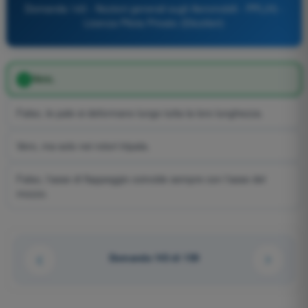
Domanda 143 - Nozioni generali sugli Aeromobili - PPL(H) -
Licenza Pilota Privato (Elicotteri)
Vero.
Falso, le pale si deformano lungo tutta la loro lunghezza.
Vero, ma solo nei rotori tripala.
Falso, l'asse di flappeggio coincide sempre con l'asse del
mozzo.
Domanda 143 di 159