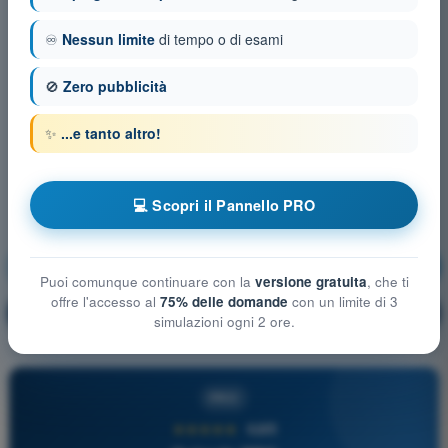
♾️
Nessun limite
di tempo o di esami
🚫
Zero pubblicità
✨
...e tanto altro!
💻 Scopri il Pannello PRO
Nozioni generali sugli Aeromobili
Allenamento!
Puoi comunque continuare con la
versione gratuita
, che ti
offre l'accesso al
75% delle domande
con un limite di 3
Spiegazione domanda
🔒
PRO
simulazioni ogni 2 ore.
PRO
★★★★★
4,6/5