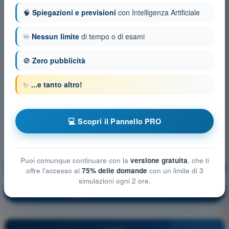
🧠
Spiegazioni e previsioni
con Intelligenza Artificiale
♾️
Nessun limite
di tempo o di esami
🚫
Zero pubblicità
✨
...e tanto altro!
💻 Scopri il Pannello PRO
Puoi comunque continuare con la
versione gratuita
, che ti
Nozioni generali sugli Aeromobili
Allenamento!
offre l'accesso al
75% delle domande
con un limite di 3
simulazioni ogni 2 ore.
Spiegazione domanda
🔒
PRO