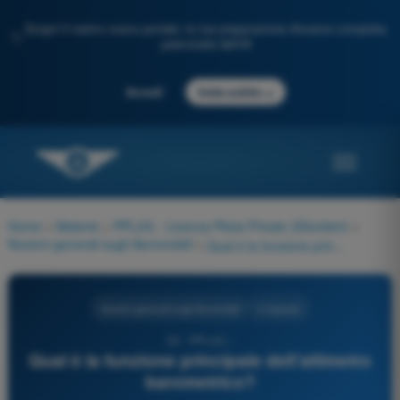
Scopri il nostro nuovo portale: la tua preparazione d'esame completa,
✨
potenziata dall'IA
→
Accedi
Inizia subito
Home
>
Materie
>
PPL(H) - Licenza Pilota Privato (Elicotteri)
>
Nozioni generali sugli Aeromobili
>
Qual è la funzione principale dell'altimetro barometrico?
Nozioni generali sugli Aeromobili
4 risposte
22 - PPL(H) -
Qual è la funzione principale dell'altimetro
barometrico?