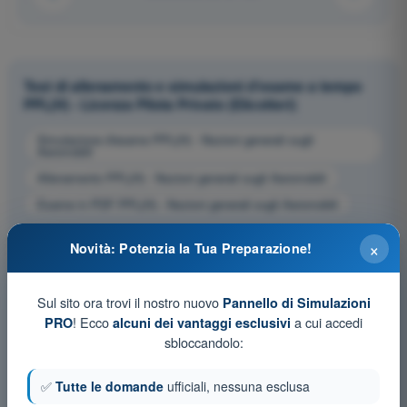
Test di allenamento e simulazioni d'esame a tempo
PPL(H) - Licenza Pilota Privato (Elicotteri)
Simulazione d'esame PPL(H) - Nozioni generali sugli
Aeromobili
Allenamento PPL(H) - Nozioni generali sugli Aeromobili
Esame in PDF PPL(H) - Nozioni generali sugli Aeromobili
×
Novità: Potenzia la Tua Preparazione!
Sul sito ora trovi il nostro nuovo
Pannello di Simulazioni
! Ecco
a cui accedi
PRO
alcuni dei vantaggi esclusivi
sbloccandolo:
✅
Tutte le domande
ufficiali, nessuna esclusa