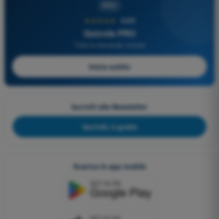
PRO
★★★★★
4,6/5
Quizvds PRO
Tutte le domande incluse
Inizia subito
Iscriviti alla Newsletter
Iscriviti, è gratis
Scarica le app mobile