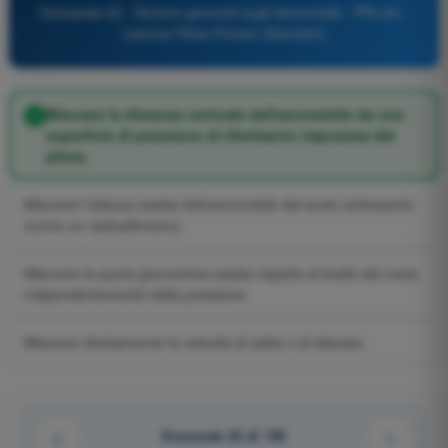
Domanda 22 - Nozioni generali sugli Aeromobili - PPL(H) -
Licenza Pilota Privato (Elicotteri)
Misurare la distanza verticale dell'aeromobile da una
superficie di pressione di riferimento impostata dal
pilota.
Misurare l'altezza esatta dell'aeromobile dal suolo sottostante
(come un radioaltimetro).
Misurare la quota geometrica esatta rispetto al livello del mare
indipendentemente dalla pressione.
Misurare direttamente la velocità di salita o di discesa.
Domanda 22 di 159