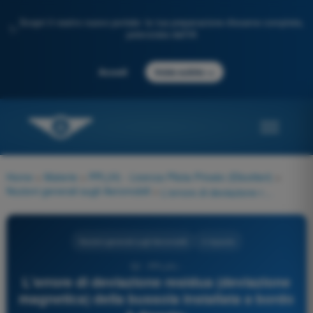
Scopri il nostro nuovo portale: la tua preparazione d'esame completa,
✨
potenziata dall'IA
→
Accedi
Inizia subito
Home
>
Materie
>
PPL(H) - Licenza Pilota Privato (Elicotteri)
>
Nozioni generali sugli Aeromobili
>
L'errore di deviazione residua (deviazione magnetica) della bussola installata a bordo è dovuto:
Nozioni generali sugli Aeromobili
4 risposte
52 - PPL(H) -
L'errore di deviazione residua (deviazione
magnetica) della bussola installata a bordo