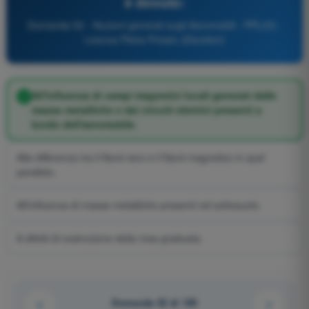
è dovuto:
Domanda 52 - Nozioni generali sugli Aeromobili - PPL(H) -
Licenza Pilota Privato (Elicotteri)
All'influenza di campi magnetici locali generati dalle
masse metalliche e dai circuiti elettrici presenti a
bordo dell'aeromobile.
Alla differenza tra il Nord vero e il Nord magnetico in quel
parallelo.
All'influenza di masse metalliche presenti nel sottosuolo.
A difetti di costruzione della rosa graduata.
Domanda 52 di 159