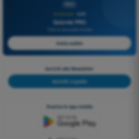
PRO
★★★★★
4,6/5
Quizvds PRO
Tutte le domande incluse
Inizia subito
Iscriviti alla Newsletter
Iscriviti, è gratis
Scarica le app mobile