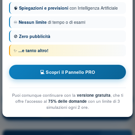
🧠
Spiegazioni e previsioni
con Intelligenza Artificiale
♾️
Nessun limite
di tempo o di esami
🚫
Zero pubblicità
✨
...e tanto altro!
💻 Scopri il Pannello PRO
Puoi comunque continuare con la
versione gratuita
, che ti
Nozioni generali sugli Aeromobili
Allenamento!
offre l'accesso al
75% delle domande
con un limite di 3
simulazioni ogni 2 ore.
Spiegazione domanda
🔒
PRO