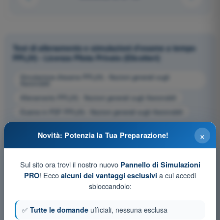
Test di allenamento e simulazioni d'esame a tempo
PPL(H) - Licenza Pilota Privato (Elicotteri)
Simulazione d'esame PPL(H) - Nozioni generali sugli
Aeromobili
Allenamento PPL(H) - Nozioni generali sugli Aeromobili
Esame in PDF PPL(H) - Nozioni generali sugli Aeromobili
×
Novità: Potenzia la Tua Preparazione!
Sul sito ora trovi il nostro nuovo
Pannello di Simulazioni
! Ecco
a cui accedi
PRO
alcuni dei vantaggi esclusivi
sbloccandolo:
✅
Tutte le domande
ufficiali, nessuna esclusa