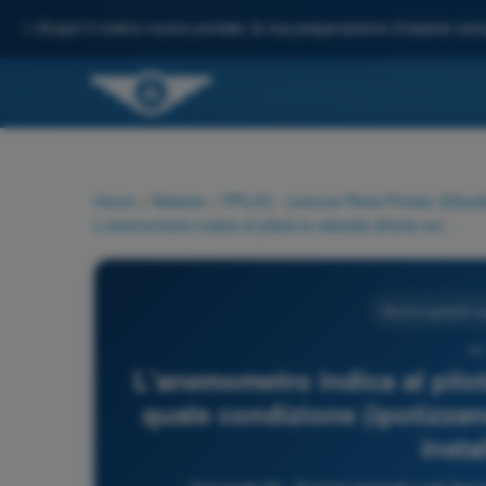
✨
Scopri il nostro nuovo portale: la tua preparazione d'esame comp
Home
>
Materie
>
PPL(H) - Licenza Pilota Privato (Elicott
L'anemometro indica al pilota la velocità all'aria vera (TAS) in quale condizione (ipotizzando nulli gli errori di strumento e installazione)?
Nozioni generali s
60
L'anemometro indica al pilota
quale condizione (ipotizzand
insta