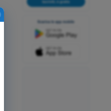
Iscriviti, è gratis
Scarica le app mobile