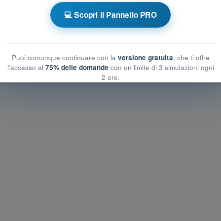
 a tempo PPL(H) - Licenza Pilota Privato
💻 Scopri il Pannello PRO
romobili
Esame in PDF PPL(H) - Nozioni generali sugli Aeromobili
Puoi comunque continuare con la
versione gratuita
, che ti offre
l'accesso al
75% delle domande
con un limite di 3 simulazioni ogni
2 ore.