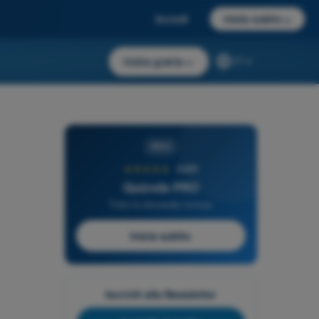
Accedi
Inizia subito
→
Inizia gratis
→
IT
PRO
★★★★★
4,6/5
Quizvds PRO
Tutte le domande incluse
Inizia subito
Iscriviti alla Newsletter