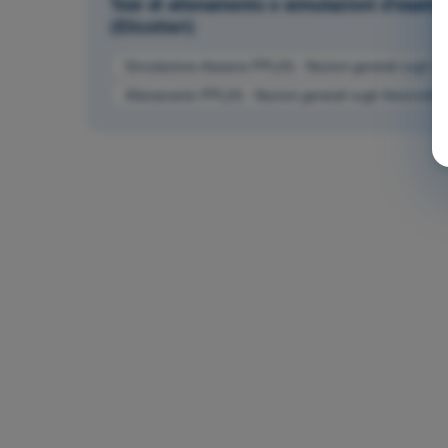
Test di allenamento e simulazioni d'esame
(Elicotteri)
Simulazione d'esame PPL(H) - Nozioni generali sugli Ae
Allenamento PPL(H) - Nozioni generali sugli Aeromobili