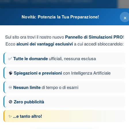
bili - PPL(H) - Licenza Pilota Privato (Elicotteri)
×
Novità: Potenzia la Tua Preparazione!
Sul sito ora trovi il nostro nuovo
Pannello di Simulazioni PRO
!
Ecco
alcuni dei vantaggi esclusivi
a cui accedi sbloccandolo:
sfera Standard (ISA, 15°C e 1013,2 hPa).
✅
Tutte le domande
ufficiali, nessuna esclusa
🧠
Spiegazioni e previsioni
con Intelligenza Artificiale
 (FL).
♾️
Nessun limite
di tempo o di esami
da 60 di 159
Domanda successiva
🚫
Zero pubblicità
✨
...e tanto altro!