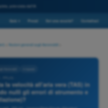
leta, potenziata dall'IA
Quiz
Prezzi
Sei una scuola?
Contattaci
▾
eri)
>
Nozioni generali sugli Aeromobili
>
ugli Aeromobili
4 risposte
 - PPL(H) -
 la velocità all'aria vera (TAS) in
o nulli gli errori di strumento e
llazione)?