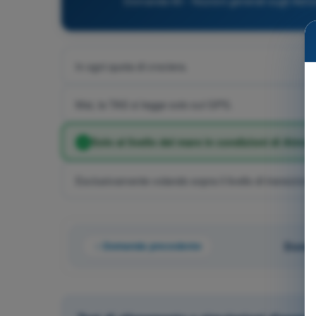
Domanda 60 - Nozioni generali sugli Aeromo
In ogni quota di crociera.
Mai, la TAS si legge solo sul GPS.
Solo al livello del mare in condizioni di Atmo
Esclusivamente volando sopra il livello di transizione
Domanda precedente
Doman