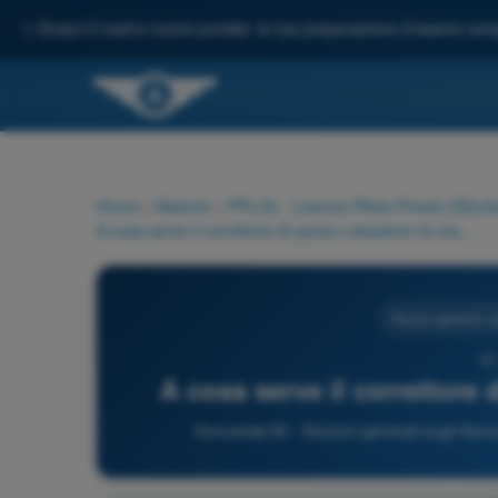
✨
Scopri il nostro nuovo portale: la tua preparazione d'esame comp
Home
>
Materie
>
PPL(H) - Licenza Pilota Privato (Elicott
A cosa serve il correttore di quota o dosatore di miscela?
Nozioni generali s
93
A cosa serve il correttore
Domanda 93 - Nozioni generali sugli Aeromo