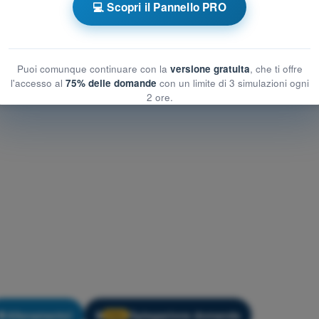
💻 Scopri il Pannello PRO
romobili
Esame in PDF PPL(H) - Nozioni generali sugli Aeromobili
Puoi comunque continuare con la
versione gratuita
, che ti offre
l'accesso al
75% delle domande
con un limite di 3 simulazioni ogni
2 ore.
Allenamento!
Spiegazione domanda
🔒
PRO