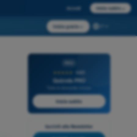
Accedi
Inizia subito
→
Inizia gratis
→
IT
PRO
★★★★★
4,6/5
Quizvds PRO
Tutte le domande incluse
Inizia subito
Iscriviti alla Newsletter