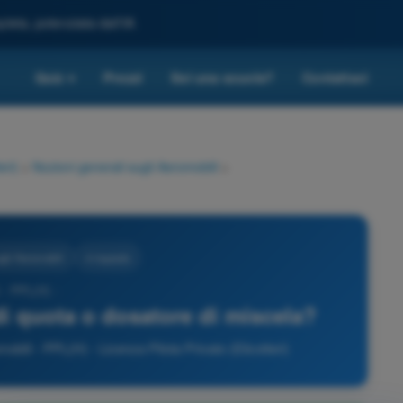
leta, potenziata dall'IA
Quiz
Prezzi
Sei una scuola?
Contattaci
▾
eri)
>
Nozioni generali sugli Aeromobili
>
ugli Aeromobili
4 risposte
 - PPL(H) -
 di quota o dosatore di miscela?
bili - PPL(H) - Licenza Pilota Privato (Elicotteri)