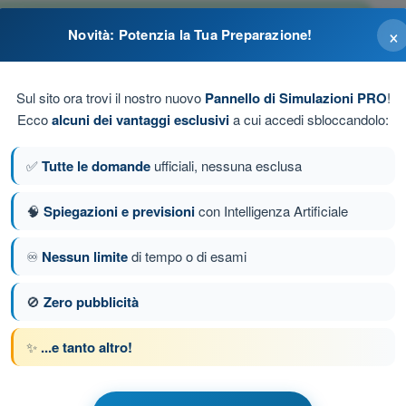
ervenire sul titolo della miscela in funzione della densità
×
Novità: Potenzia la Tua Preparazione!
Sul sito ora trovi il nostro nuovo
Pannello di Simulazioni PRO
!
sul titolo della miscela in funzione del numero dei giri
Ecco
alcuni dei vantaggi esclusivi
a cui accedi sbloccandolo:
rviene solamente il personale addetto alla manutenzione
✅
Tutte le domande
ufficiali, nessuna esclusa
ione in modo automatico
🧠
Spiegazioni e previsioni
con Intelligenza Artificiale
♾️
Nessun limite
di tempo o di esami
da 93 di 159
Domanda successiva
🚫
Zero pubblicità
✨
...e tanto altro!
 a tempo PPL(H) - Licenza Pilota Privato