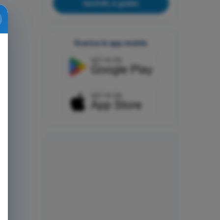
Iscriviti, è gratis
Scarica le app mobile