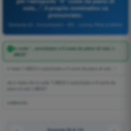
per l'aeroporto "X" come da piano di
volo...", il proprio nominativo va
pronunciato:
Domanda 28 - Comunicazioni - SPL - Licenza Pilota di Aliante
in coda "...autorizzato a X come da piano di volo, I-
ABCD"
in testa "I-ABCD è autorizzato a X come da piano di volo..."
sia in testa che in coda "I-ABCD è autorizzato a X come da
piano di volo I-ABCD"
indifferente
Domanda 28 di 110