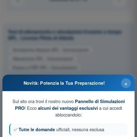
Test di allenamento e simulazioni d'esame a tempo
SPL - Licenza Pilota di Aliante
Simulazione d'esame SPL - Comunicazioni
Allenamento SPL - Comunicazioni
Esame in PDF SPL - Comunicazioni
×
Novità: Potenzia la Tua Preparazione!
Sul sito ora trovi il nostro nuovo
Pannello di Simulazioni
! Ecco
a cui accedi
PRO
alcuni dei vantaggi esclusivi
sbloccandolo:
✅
Tutte le domande
ufficiali, nessuna esclusa