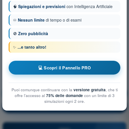
🧠
Spiegazioni e previsioni
con Intelligenza Artificiale
♾️
Nessun limite
di tempo o di esami
🚫
Zero pubblicità
✨
...e tanto altro!
💻 Scopri il Pannello PRO
Puoi comunque continuare con la
versione gratuita
, che ti
Comunicazioni
Allenamento!
offre l'accesso al
75% delle domande
con un limite di 3
simulazioni ogni 2 ore.
Spiegazione domanda
🔒
PRO