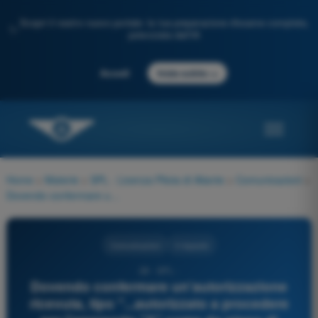
Scopri il nostro nuovo portale: la tua preparazione d'esame completa,
✨
potenziata dall'IA
→
Accedi
Inizia subito
Home
>
Materie
>
SPL - Licenza Pilota di Aliante
>
Comunicazioni
>
Dovendo confermare un'autorizzazione ricevuta, tipo "...autorizzato a procedere per l'aeroporto "X" come da piano di volo...", il proprio nominativo va pronunciato:
Comunicazioni
4 risposte
28 - SPL -
Dovendo confermare un'autorizzazione
ricevuta, tipo "...autorizzato a procedere