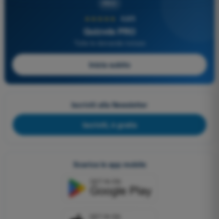
PRO
★★★★★
4,6/5
Quizvds PRO
Tutte le domande incluse
Inizia subito
Iscriviti alla Newsletter
Iscriviti, è gratis
Scarica le app mobile