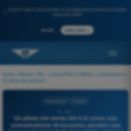
Scopri il nostro nuovo portale: la tua preparazione d'esame completa,
✨
potenziata dall'IA
→
Accedi
Inizia subito
Home
>
Materie
>
SPL - Licenza Pilota di Aliante
>
Comunicazioni
>
Un pilota che senta che è in corso una comunicazione di soccorso, peraltro non ricevuta da alcun Ente di controllo, come si comporterà?
Comunicazioni
4 risposte
42 - SPL -
Un pilota che senta che è in corso una
comunicazione di soccorso, peraltro non