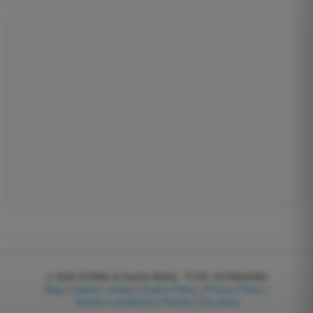
© 2026
EGWeb di Guatta Mattia - P.IVA: 04768540983
Blog
|
Gestisci cookie
|
Cookie Policy
|
Privacy Policy
|
Termini e condizioni
|
Partner
|
Chi siamo