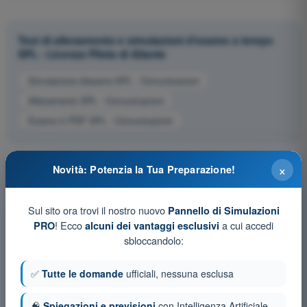
Test di allenamento e simulazioni d'esame a tempo
SPL - Licenza Pilota di Aliante
Simulazione d'esame SPL - Comunicazioni
Allenamento SPL - Comunicazioni
Esame in PDF SPL - Comunicazioni
×
Novità: Potenzia la Tua Preparazione!
Sul sito ora trovi il nostro nuovo
Pannello di Simulazioni
! Ecco
a cui accedi
PRO
alcuni dei vantaggi esclusivi
sbloccandolo:
✅
Tutte le domande
ufficiali, nessuna esclusa
🧠
Spiegazioni e previsioni
con Intelligenza Artificiale