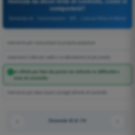
ricevuta da alcun Ente di controllo, come si
comporterà?
Domanda 42 - Comunicazioni - SPL - Licenza Pilota di Aliante
interverrà per comunicare la propria posizione
osserverà il silenzio radio e si allontanerà al più presto
si offrirà per fare da ponte tra velivolo in difficoltà e
ente di controllo
interverrà per dare buoni consigli all'ente di controllo
Domanda 42 di 110