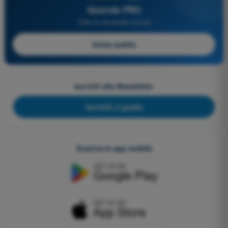
Quizvds PRO
Tutte le domande incluse
Inizia subito
Iscriviti alla Newsletter
Iscriviti, è gratis
Scarica le app mobile