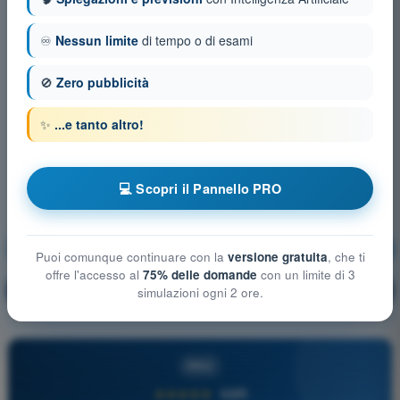
♾️
Nessun limite
di tempo o di esami
🚫
Zero pubblicità
✨
...e tanto altro!
💻 Scopri il Pannello PRO
Comunicazioni
Allenamento!
Puoi comunque continuare con la
versione gratuita
, che ti
offre l'accesso al
75% delle domande
con un limite di 3
Spiegazione domanda
🔒
PRO
simulazioni ogni 2 ore.
PRO
★★★★★
4,6/5