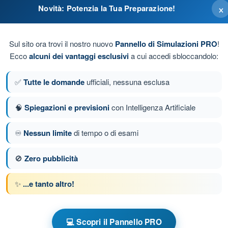
×
Novità: Potenzia la Tua Preparazione!
Sul sito ora trovi il nostro nuovo
Pannello di Simulazioni PRO
!
Ecco
alcuni dei vantaggi esclusivi
a cui accedi sbloccandolo:
✅
Tutte le domande
ufficiali, nessuna esclusa
🧠
Spiegazioni e previsioni
con Intelligenza Artificiale
♾️
Nessun limite
di tempo o di esami
da 8 di 110
Domanda successiva
🚫
Zero pubblicità
✨
...e tanto altro!
a tempo SPL - Licenza Pilota di Aliante
mento SPL - Comunicazioni
💻 Scopri il Pannello PRO