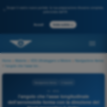
Scopri il nostro nuovo portale: la tua preparazione d'esame completa,
✨
potenziata dall'IA
→
Accedi
Inizia subito
Home
>
Materie
>
VDS Ultraleggero a Motore
>
Navigazione Aerea
>
l'angolo che l'asse longitudinale dell'aeromobile forma con la direzione del Nord magnetico è detto:
Navigazione Aerea
4 risposte
13 - VDS -
l'angolo che l'asse longitudinale
dell'aeromobile forma con la direzione del