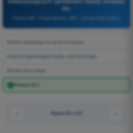
towarzyszących uprawnień należy składać
do:
Pytanie 689 - Prawo lotnicze - BPL - licencja pilota balonu
Ministra właściwego do spraw transportu.
Instytucji zapewniającej służby ruchu lotniczego.
Ministra Komunikacji.
Prezesa ULC.
Pytanie 62 z 213