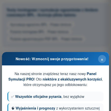
Testy treningowe i symulacje egzaminów z limitem
czasowym BPL - licencja pilota balonu
Symulacja egzaminu BPL - Prawo lotnicze
Pytania treningowe BPL - Prawo lotnicze
Pytania egzaminacyjne PDF BPL - Prawo lotnicze
×
Nowość: Wzmocnij swoje przygotowania!
Na naszej stronie znajdziesz teraz nasz nowy
Panel
! Oto
,
Symulacji PRO
niektóre z ekskluzywnych korzyści
które otrzymujesz po jego odblokowaniu:
✅
Wszystkie oficjalne pytania
, bez wyjątków
🧠
Wyjaśnienia i prognozy
z wykorzystaniem sztucznej