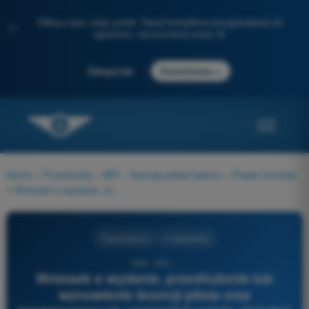
Odkryj nasz nowy portal: Twoje kompletne przygotowanie do
✨
egzaminu, wzmocnione przez AI
→
Zaloguj się
Zacznij teraz
Home
>
Przedmioty
>
BPL - licencja pilota balonu
>
Prawo lotnicze
>
Wniosek o wydanie, przedłużenie lub wznowienie licencji pilota oraz towarzyszących uprawnień należy składać do:
Prawo lotnicze
4 Odpowiedzi
689 - BPL -
Wniosek o wydanie, przedłużenie lub
wznowienie licencji pilota oraz