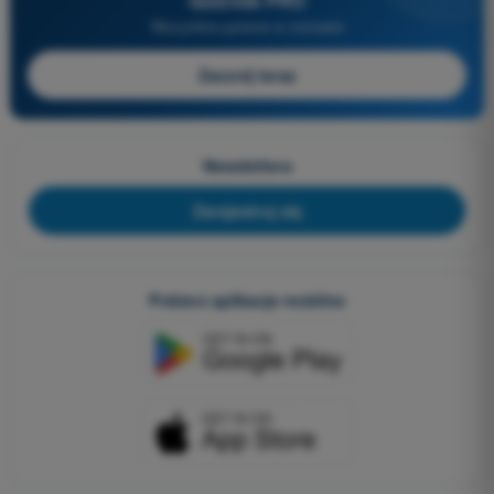
Quizvds PRO
Wszystkie pytania w zestawie
Zacznij teraz
Newslettera
Zarejestruj się
Pobierz aplikacje mobilne