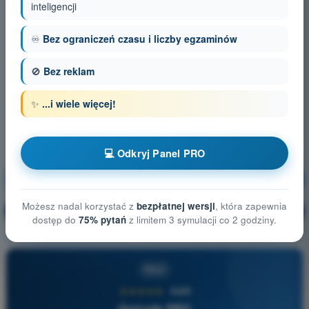
inteligencji
♾️
Bez ograniczeń czasu i liczby egzaminów
🚫
Bez reklam
✨
...i wiele więcej!
💻 Odkryj Panel PRO
Prawo lotnicze
Trening!
Możesz nadal korzystać z
bezpłatnej wersji
, która zapewnia
Wyjaśnienie pytania
🔒
PRO
dostęp do
75% pytań
z limitem 3 symulacji co 2 godziny.
PRO
★★★★★
4,6/5