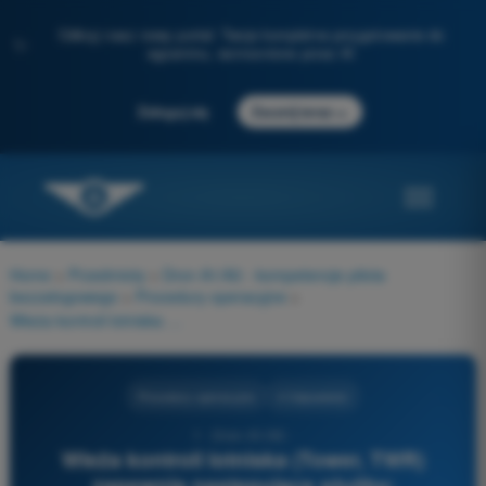
Odkryj nasz nowy portal: Twoje kompletne przygotowanie do
✨
egzaminu, wzmocnione przez AI
→
Zaloguj się
Zacznij teraz
Home
>
Przedmioty
>
Dron A1/A3 - kompetencje pilota
bezzałogowego
>
Procedury operacyjne
>
Wieża kontroli lotniska (Tower, TWR) zapewnia następujące służby:
Procedury operacyjne
4 Odpowiedzi
1 - Dron A1/A3 -
Wieża kontroli lotniska (Tower, TWR)
zapewnia następujące służby: