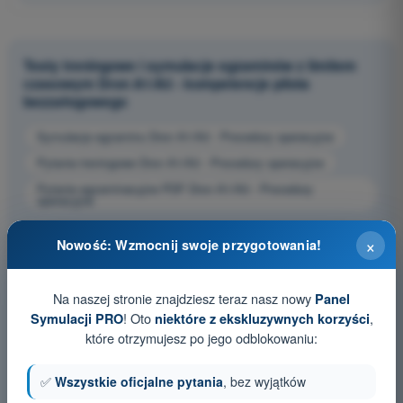
Testy treningowe i symulacje egzaminów z limitem
czasowym Dron A1/A3 - kompetencje pilota
bezzałogowego
Symulacja egzaminu Dron A1/A3 - Procedury operacyjne
Pytania treningowe Dron A1/A3 - Procedury operacyjne
Pytania egzaminacyjne PDF Dron A1/A3 - Procedury
operacyjne
×
Nowość: Wzmocnij swoje przygotowania!
Na naszej stronie znajdziesz teraz nasz nowy
Panel
! Oto
,
Symulacji PRO
niektóre z ekskluzywnych korzyści
które otrzymujesz po jego odblokowaniu:
✅
Wszystkie oficjalne pytania
, bez wyjątków