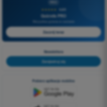
PRO
★★★★★
4,6/5
Quizvds PRO
Wszystkie pytania w zestawie
Zacznij teraz
Newslettera
Zarejestruj się
Pobierz aplikacje mobilne