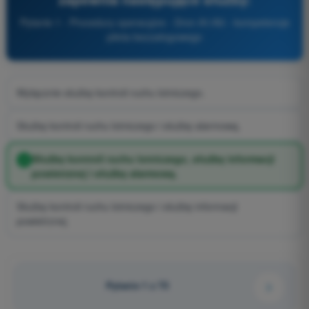
Pytanie 1 - Procedury operacyjne - Dron A1/A3 - kompetencje
pilota bezzałogowego
Wyłącznie służbę kontroli ruchu lotniczego.
Służbę kontroli ruchu lotniczego i służbę alarmową.
Służbę kontroli ruchu lotniczego, służbę informacji
powietrznej i służbę alarmową.
Służbę kontroli ruchu lotniczego i służbę informacji
powietrznej.
Pytanie 1 z 75