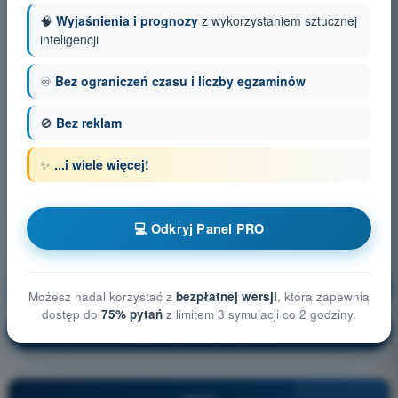
🧠
Wyjaśnienia i prognozy
z wykorzystaniem sztucznej
inteligencji
♾️
Bez ograniczeń czasu i liczby egzaminów
🚫
Bez reklam
✨
...i wiele więcej!
💻 Odkryj Panel PRO
Procedury operacyjne
Trening!
Możesz nadal korzystać z
bezpłatnej wersji
, która zapewnia
dostęp do
75% pytań
z limitem 3 symulacji co 2 godziny.
Wyjaśnienie pytania
🔒
PRO