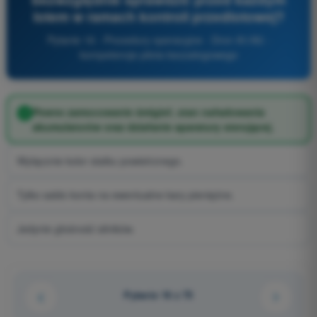
lotem w ramach kontroli przedlotowej?
Pytanie 16 - Procedury operacyjne - Dron A1/A3 -
kompetencje pilota bezzałogowego
Pewne zamocowanie śmigieł, stan naładowania
akumulatorów oraz działanie aparatury sterującej.
Wyłącznie kolor statku powietrznego.
Tylko saldo konta na ewentualne kary pieniężne.
Jedynie głośność silników.
Pytanie 16 z 75