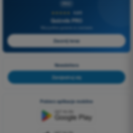
PRO
★★★★★
4,6/5
Quizvds PRO
Wszystkie pytania w zestawie
Zacznij teraz
Newslettera
Zarejestruj się
Pobierz aplikacje mobilne