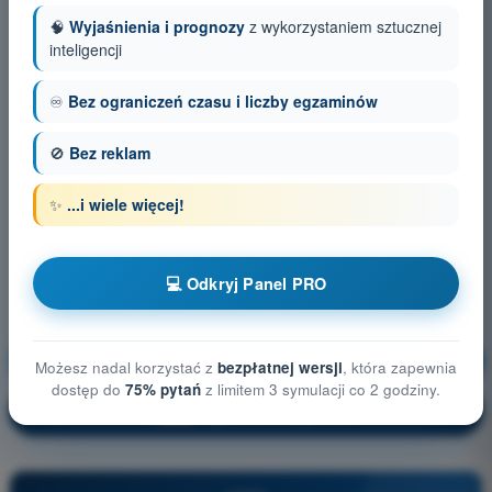
🧠
Wyjaśnienia i prognozy
z wykorzystaniem sztucznej
inteligencji
♾️
Bez ograniczeń czasu i liczby egzaminów
🚫
Bez reklam
✨
...i wiele więcej!
💻 Odkryj Panel PRO
Procedury operacyjne
Trening!
Możesz nadal korzystać z
bezpłatnej wersji
, która zapewnia
dostęp do
75% pytań
z limitem 3 symulacji co 2 godziny.
Wyjaśnienie pytania
🔒
PRO