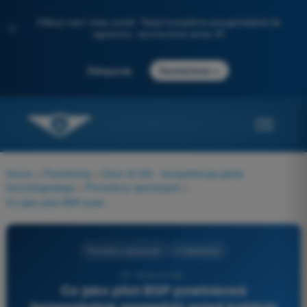
Odkryj nasz nowy portal: Twoje kompletne przygotowanie do
✨
egzaminu, wzmocnione przez AI
→
Zaloguj się
Zacznij teraz
Home
>
Przedmioty
>
Dron A1/A3 - kompetencje pilota
bezzałogowego
>
Procedury operacyjne
>
Co jako pilot BSP powinieneś bezwzględnie sprawdzić przed każdym lotem w ramach kontroli przedlotowej?
Procedury operacyjne
4 Odpowiedzi
16 - Dron A1/A3 -
Co jako pilot BSP powinieneś
bezwzględnie sprawdzić przed każdym