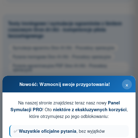
Testy treningowe i symulacje egzaminów z limitem
czasowym Dron A1/A3 - kompetencje pilota
bezzałogowego
Symulacja egzaminu Dron A1/A3 - Procedury operacyjne
Pytania treningowe Dron A1/A3 - Procedury operacyjne
Pytania egzaminacyjne PDF Dron A1/A3 - Procedury
operacyjne
×
Nowość: Wzmocnij swoje przygotowania!
Na naszej stronie znajdziesz teraz nasz nowy
Panel
! Oto
,
Symulacji PRO
niektóre z ekskluzywnych korzyści
które otrzymujesz po jego odblokowaniu:
✅
Wszystkie oficjalne pytania
, bez wyjątków