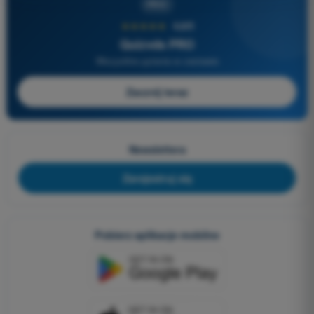
PRO
★★★★★
4,6/5
Quizvds PRO
Wszystkie pytania w zestawie
Zacznij teraz
Newslettera
Zarejestruj się
Pobierz aplikacje mobilne