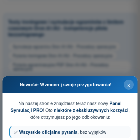
Testy treningowe i symulacje egzaminów z limitem
czasowym Dron A1/A3 - kompetencje pilota
bezzałogowego
Symulacja egzaminu Dron A1/A3 - Procedury operacyjne
Pytania treningowe Dron A1/A3 - Procedury operacyjne
Pytania egzaminacyjne PDF Dron A1/A3 - Procedury
operacyjne
×
Nowość: Wzmocnij swoje przygotowania!
Na naszej stronie znajdziesz teraz nasz nowy
Panel
! Oto
,
Symulacji PRO
niektóre z ekskluzywnych korzyści
które otrzymujesz po jego odblokowaniu:
✅
Wszystkie oficjalne pytania
, bez wyjątków