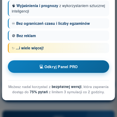
🧠
Wyjaśnienia i prognozy
z wykorzystaniem sztucznej
inteligencji
♾️
Bez ograniczeń czasu i liczby egzaminów
🚫
Bez reklam
✨
...i wiele więcej!
💻 Odkryj Panel PRO
Procedury operacyjne
Trening!
Możesz nadal korzystać z
bezpłatnej wersji
, która zapewnia
dostęp do
75% pytań
z limitem 3 symulacji co 2 godziny.
Wyjaśnienie pytania
🔒
PRO