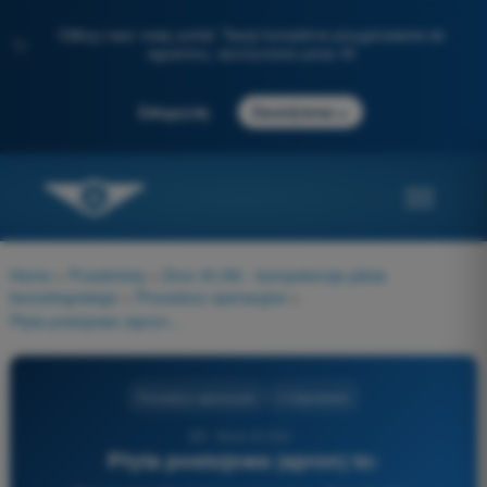
Odkryj nasz nowy portal: Twoje kompletne przygotowanie do
✨
egzaminu, wzmocnione przez AI
→
Zaloguj się
Zacznij teraz
Home
>
Przedmioty
>
Dron A1/A3 - kompetencje pilota
bezzałogowego
>
Procedury operacyjne
>
Płyta postojowa (apron) to:
Procedury operacyjne
4 Odpowiedzi
29 - Dron A1/A3 -
Płyta postojowa (apron) to: