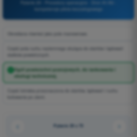
Pytanie 29 - Procedury operacyjne - Dron A1/A3 -
kompetencje pilota bezzałogowego
Określana również jako pole manewrowe.
Część pola ruchu naziemnego służąca do startów i lądowań
statków powietrznych.
Ogół powierzchni postojowych, do tankowania i
obsługi technicznej.
Część lotniska przeznaczona do startów, lądowań i ruchu
kołowania po ziemi.
Pytanie 29 z 75