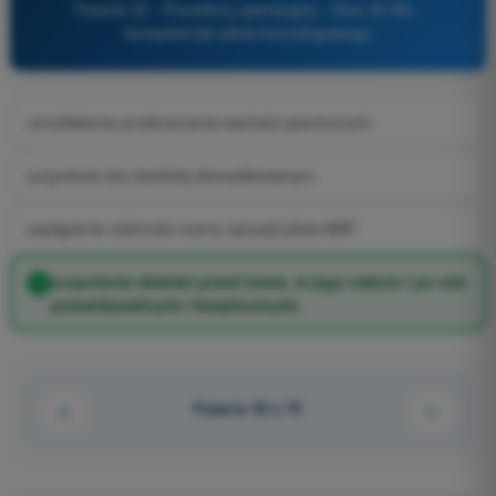
Pytanie 33 - Procedury operacyjne - Dron A1/A3 -
kompetencje pilota bezzałogowego
umożliwienie przekraczania wartości granicznych.
uczynienie lotu bardziej skomplikowanym.
zastąpienie zdolności oceny sytuacji pilota BSP.
uczynienie działań przed lotem, w jego trakcie i po nim
przewidywalnymi i bezpiecznymi.
Pytanie 33 z 75