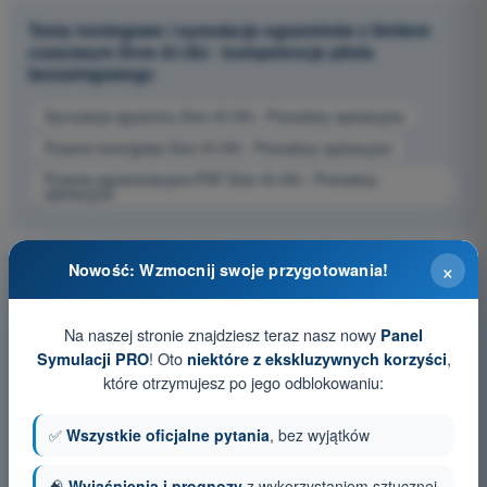
Testy treningowe i symulacje egzaminów z limitem
czasowym Dron A1/A3 - kompetencje pilota
bezzałogowego
Symulacja egzaminu Dron A1/A3 - Procedury operacyjne
Pytania treningowe Dron A1/A3 - Procedury operacyjne
Pytania egzaminacyjne PDF Dron A1/A3 - Procedury
operacyjne
×
Nowość: Wzmocnij swoje przygotowania!
Na naszej stronie znajdziesz teraz nasz nowy
Panel
! Oto
,
Symulacji PRO
niektóre z ekskluzywnych korzyści
które otrzymujesz po jego odblokowaniu:
✅
Wszystkie oficjalne pytania
, bez wyjątków
🧠
Wyjaśnienia i prognozy
z wykorzystaniem sztucznej