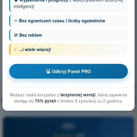
inteligencji
♾️
Bez ograniczeń czasu i liczby egzaminów
🚫
Bez reklam
✨
...i wiele więcej!
💻 Odkryj Panel PRO
Procedury operacyjne
Trening!
Możesz nadal korzystać z
bezpłatnej wersji
, która zapewnia
Wyjaśnienie pytania
🔒
dostęp do
75% pytań
z limitem 3 symulacji co 2 godziny.
PRO
PRO
★★★★★
4,6/5