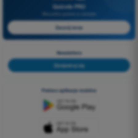
Quizvds PRO
Wszystkie pytania w zestawie
Zacznij teraz
Newslettera
Zarejestruj się
Pobierz aplikacje mobilne