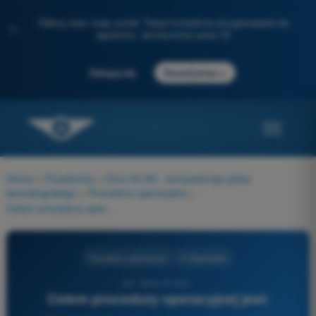
Odkryj nasz nowy portal: Twoje kompletne przygotowanie do
✨
egzaminu, wzmocnione przez AI
→
Zaloguj się
Zacznij teraz
Home
>
Przedmioty
>
Dron A1/A3 - kompetencje pilota
bezzałogowego
>
Procedury operacyjne
>
Celem procedury operacyjnej jest:
Procedury operacyjne
4 Odpowiedzi
33 - Dron A1/A3 -
Celem procedury operacyjnej jest: