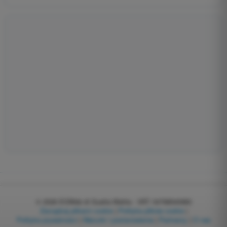
© 2026
EGWeb di Guatta Mattia - VAT: 04768540983
Zarządzaj plikami cookie
|
Polityka plików cookie
|
Polityka prywatności
|
Warunki i postanowienia
|
Partnerzy
|
O nas