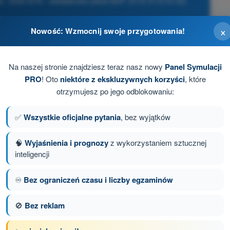
eka - Dron STS - świadectwo pilota BSP (STS-01/STS-02)
×
Nowość: Wzmocnij swoje przygotowania!
Na naszej stronie znajdziesz teraz nasz nowy
Panel Symulacji
PRO
! Oto
niektóre z ekskluzywnych korzyści
, które
otrzymujesz po jego odblokowaniu:
✅
Wszystkie oficjalne pytania
, bez wyjątków
🧠
Wyjaśnienia i prognozy
z wykorzystaniem sztucznej
inteligencji
♾️
Bez ograniczeń czasu i liczby egzaminów
anie 52 z 58
Następne pytanie
🚫
Bez reklam