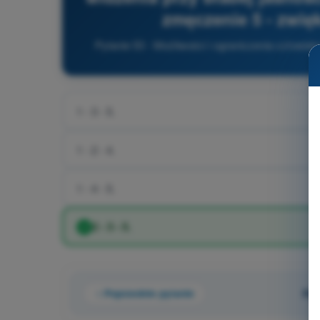
zmęczenie 5 - zwię
Pytanie 53 - Możliwości i ograniczenia człowi
1 - 3 - 5.
1 - 2 - 4.
1 - 4 - 5.
2 - 3 - 5.
Poprzednie pytanie
Pyt