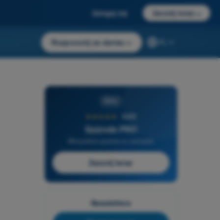
Zaloguj się
Zacznij teraz
→
Rozpocznij za darmo
→
PL
PRO
★★★★★
4,6/5
Quizvds PRO
Wszystkie pytania w zestawie
Zacznij teraz
Newslettera