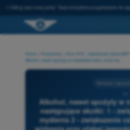
✨
Odkryj nasz nowy portal: Twoje kompletne przygotowanie do e
Home
>
Przedmioty
>
Dron STS - świadectwo pilota BS
Alkohol, nawet spożyty w niewielkiej ilości, może wywołać następujące skutki: 1 - zwiększenie zdolności krytycznego myślenia 2 - zwiększenie częstości błędów 3 - pogorszenie widzenia przy słabej jasności 4 - zmniejszenie wrażliwości na zmęczenie 5 - zwiększenie pewności siebie
Możliwości i ogranicz
53 
Alkohol, nawet spożyty w n
następujące skutki: 1 - zw
myślenia 2 - zwiększenie c
widzenia przy słabej jasnośc