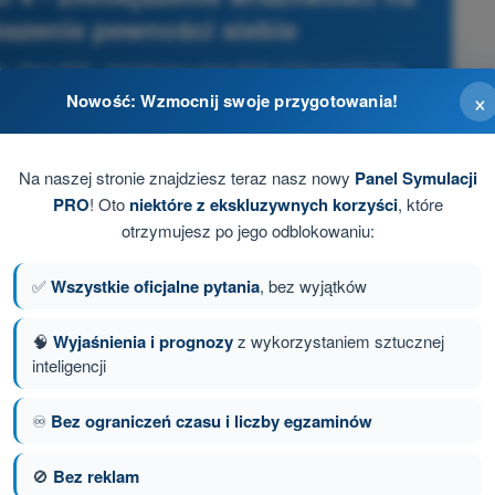
kszenie pewności siebie
eka - Dron STS - świadectwo pilota BSP (STS-01/STS-02)
×
Nowość: Wzmocnij swoje przygotowania!
Na naszej stronie znajdziesz teraz nasz nowy
Panel Symulacji
PRO
! Oto
niektóre z ekskluzywnych korzyści
, które
otrzymujesz po jego odblokowaniu:
✅
Wszystkie oficjalne pytania
, bez wyjątków
🧠
Wyjaśnienia i prognozy
z wykorzystaniem sztucznej
inteligencji
♾️
Bez ograniczeń czasu i liczby egzaminów
anie 53 z 58
Następne pytanie
🚫
Bez reklam