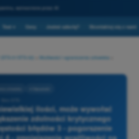
gzaminu, wzmocnione przez AI
Test
Ceny
Jesteś szkołą?
Skontaktuj się z nami
▾
P (STS-01/STS-02)
>
Możliwości i ograniczenia człowieka
>
enia człowieka
4 Odpowiedzi
- Dron STS -
iewielkiej ilości, może wywołać
iększenie zdolności krytycznego
zęstości błędów 3 - pogorszenie
i 4 - zmniejszenie wrażliwości na