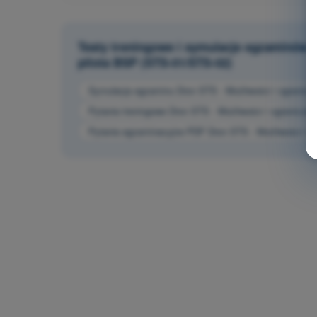
Testy treningowe i symulacje egzaminów 
pilota BSP (STS-01/STS-02)
Symulacja egzaminu Dron STS - Możliwości i ogranicz
Pytania treningowe Dron STS - Możliwości i ograniczen
Pytania egzaminacyjne PDF Dron STS - Możliwości i o