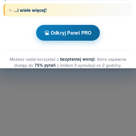
✨
...i wiele więcej!
z limitem czasowym Dron STS - świadectwo
💻 Odkryj Panel PRO
enia człowieka
ia człowieka
graniczenia człowieka
Możesz nadal korzystać z
bezpłatnej wersji
, która zapewnia
dostęp do
75% pytań
z limitem 3 symulacji co 2 godziny.