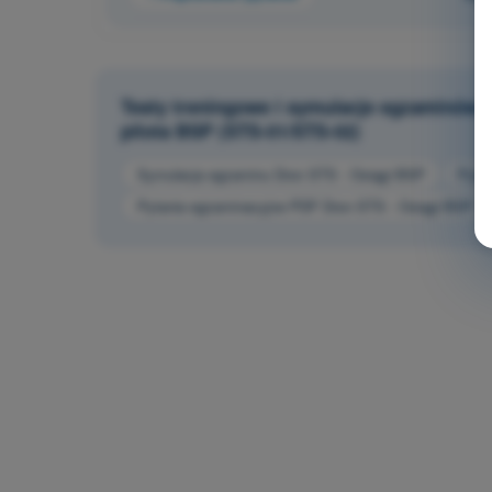
Testy treningowe i symulacje egzaminów 
pilota BSP (STS-01/STS-02)
Symulacja egzaminu Dron STS - Osiągi BSP
Pyta
Pytania egzaminacyjne PDF Dron STS - Osiągi BSP