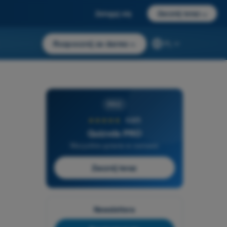
Zaloguj się
Zacznij teraz
→
Rozpocznij za darmo
→
PL
PRO
★★★★★
4,6/5
Quizvds PRO
Wszystkie pytania w zestawie
Zacznij teraz
Newslettera