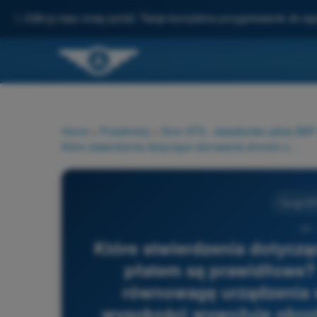
✨
Odkryj nasz nowy portal: Twoje kompletne przygotowanie do e
Home
>
Przedmioty
>
Dron STS - świadectwo pilota BS
Które stwierdzenia dotyczące sterowania dronem ze stałym płatem są prawidłowe? 1) Ster wysokości zapewnia równowagę urządzenia wokół osi pochylenia 2) Ster wysokości wywołuje obroty wokół osi pochylenia 3) Ster wysokości wywołuje zmiany kąta natarcia 4) Ster wysokości umożliwia sterowanie torem lotu w płaszczyźnie pionowej
Osiągi B
30 
Które stwierdzenia dotyczą
płatem są prawidłowe? 
równowagę urządzenia w
wysokości wywołuje obroty