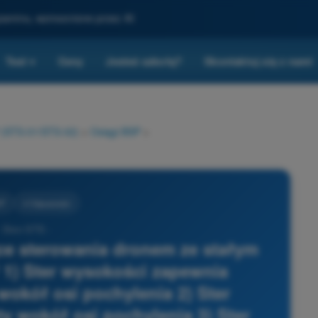
gzaminu, wzmocnione przez AI
Test
Ceny
Jesteś szkołą?
Skontaktuj się z nami
▾
P (STS-01/STS-02)
>
Osiągi BSP
>
SP
4 Odpowiedzi
- Dron STS -
ce sterowania dronem ze stałym
1) Ster wysokości zapewnia
okół osi pochylenia 2) Ster
 wokół osi pochylenia 3) Ster