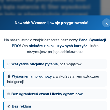
kąta natarcia 4) Ster wysokości
m lotu w płaszczyźnie pionowej
×
Nowość: Wzmocnij swoje przygotowania!
S - świadectwo pilota BSP (STS-01/STS-02)
Na naszej stronie znajdziesz teraz nasz nowy
Panel Symulacji
PRO
! Oto
niektóre z ekskluzywnych korzyści
, które
otrzymujesz po jego odblokowaniu:
✅
Wszystkie oficjalne pytania
, bez wyjątków
🧠
Wyjaśnienia i prognozy
z wykorzystaniem sztucznej
inteligencji
♾️
Bez ograniczeń czasu i liczby egzaminów
🚫
Bez reklam
anie 30 z 82
Następne pytanie