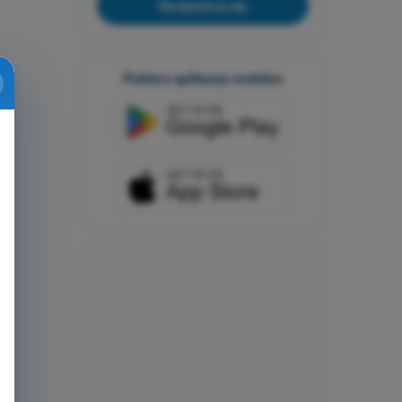
Zarejestruj się
Pobierz aplikacje mobilne