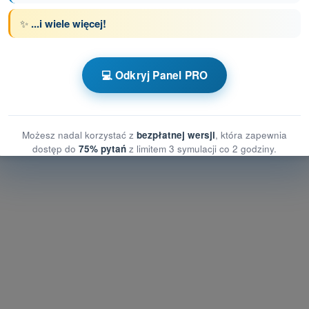
✨
...i wiele więcej!
z limitem czasowym Dron STS - świadectwo
💻 Odkryj Panel PRO
nia treningowe Dron STS - Osiągi BSP
Możesz nadal korzystać z
bezpłatnej wersji
, która zapewnia
dostęp do
75% pytań
z limitem 3 symulacji co 2 godziny.