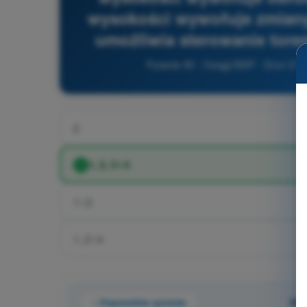
wysokości wywołuje zmiany 
umożliwia sterowanie tore
Pytanie 30 - Osiągi BSP - Dron ST
2
1, 2, 3 i 4
1 i 2
1, 2 i 4
Poprzednie pytanie
Pyt