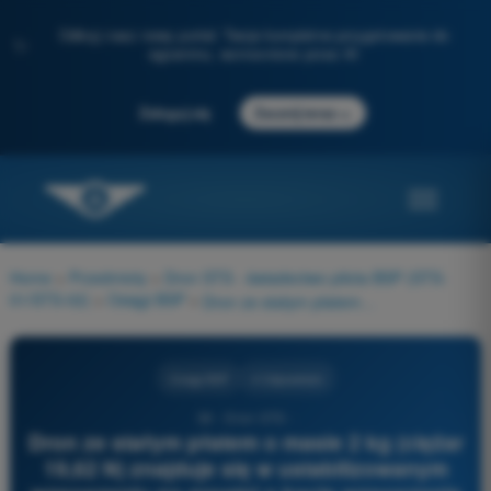
Odkryj nasz nowy portal: Twoje kompletne przygotowanie do
✨
egzaminu, wzmocnione przez AI
→
Zaloguj się
Zacznij teraz
Home
>
Przedmioty
>
Dron STS - świadectwo pilota BSP (STS-
01/STS-02)
>
Osiągi BSP
>
Dron ze stałym płatem o masie 2 kg (ciężar 19,62 N) znajduje się w ustabilizowanym wznoszeniu po prostej o kącie wznoszenia 10°. Opór wynosi 2 N. Jakie wartości mają odpowiednio siła nośna i ciąg? 1) Siła nośna nieznacznie większa niż 19,62 N 2) Siła nośna nieznacznie mniejsza niż 19,62 N 3) Ciąg równy 2 N 4) Ciąg równy 5,4 N
Osiągi BSP
4 Odpowiedzi
36 - Dron STS -
Dron ze stałym płatem o masie 2 kg (ciężar
19,62 N) znajduje się w ustabilizowanym