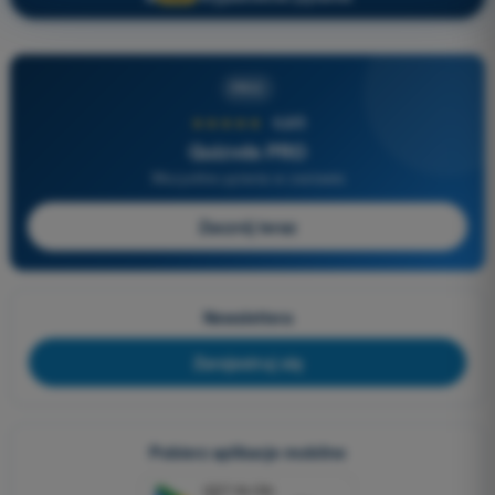
PRO
★★★★★
4,6/5
Quizvds PRO
Wszystkie pytania w zestawie
Zacznij teraz
Newslettera
Zarejestruj się
Pobierz aplikacje mobilne