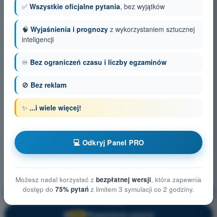
✅
Wszystkie oficjalne pytania
, bez wyjątków
🧠
Wyjaśnienia i prognozy
z wykorzystaniem sztucznej
inteligencji
♾️
Bez ograniczeń czasu i liczby egzaminów
🚫
Bez reklam
✨
...i wiele więcej!
💻 Odkryj Panel PRO
Możesz nadal korzystać z
bezpłatnej wersji
, która zapewnia
dostęp do
75% pytań
z limitem 3 symulacji co 2 godziny.
Osiągi BSP
Trening!
Wyjaśnienie pytania
🔒
PRO