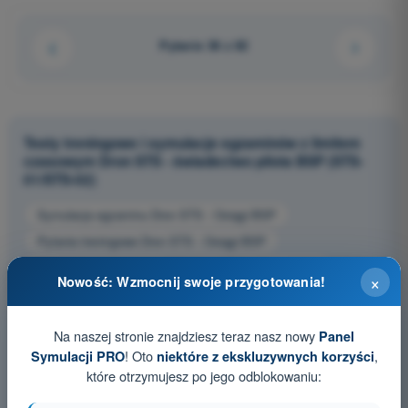
Pytanie 36 z 82
Testy treningowe i symulacje egzaminów z limitem
czasowym Dron STS - świadectwo pilota BSP (STS-
01/STS-02)
Symulacja egzaminu Dron STS - Osiągi BSP
Pytania treningowe Dron STS - Osiągi BSP
Pytania egzaminacyjne PDF Dron STS - Osiągi BSP
×
Nowość: Wzmocnij swoje przygotowania!
Na naszej stronie znajdziesz teraz nasz nowy
Panel
! Oto
,
Symulacji PRO
niektóre z ekskluzywnych korzyści
które otrzymujesz po jego odblokowaniu: