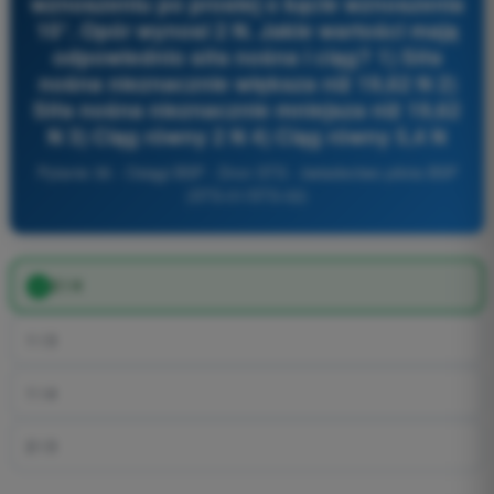
wznoszeniu po prostej o kącie wznoszenia
10°. Opór wynosi 2 N. Jakie wartości mają
odpowiednio siła nośna i ciąg? 1) Siła
nośna nieznacznie większa niż 19,62 N 2)
Siła nośna nieznacznie mniejsza niż 19,62
N 3) Ciąg równy 2 N 4) Ciąg równy 5,4 N
Pytanie 36 - Osiągi BSP - Dron STS - świadectwo pilota BSP
(STS-01/STS-02)
2 i 4
1 i 3
1 i 4
2 i 3