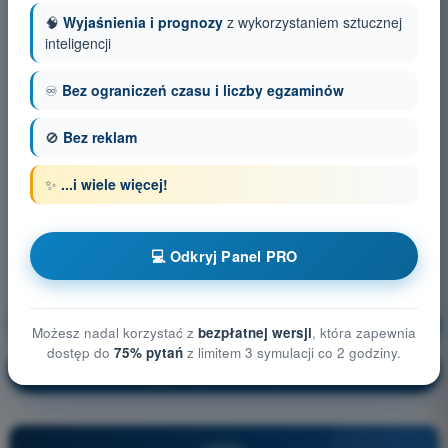
🧠
Wyjaśnienia i prognozy
z wykorzystaniem sztucznej
inteligencji
♾️
Bez ograniczeń czasu i liczby egzaminów
🚫
Bez reklam
✨
...i wiele więcej!
💻 Odkryj Panel PRO
Osiągi BSP
Trening!
Możesz nadal korzystać z
bezpłatnej wersji
, która zapewnia
dostęp do
75% pytań
z limitem 3 symulacji co 2 godziny.
Wyjaśnienie pytania
🔒
PRO