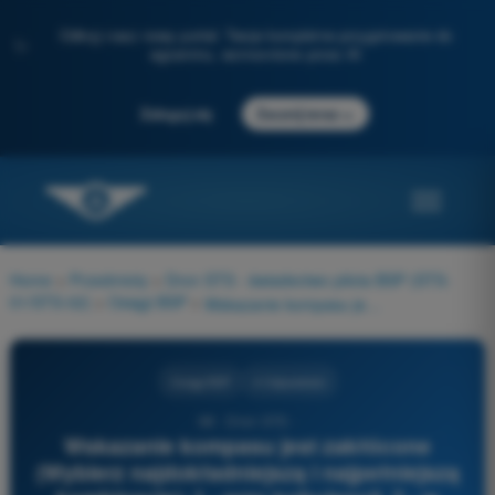
Odkryj nasz nowy portal: Twoje kompletne przygotowanie do
✨
egzaminu, wzmocnione przez AI
→
Zaloguj się
Zacznij teraz
Home
>
Przedmioty
>
Dron STS - świadectwo pilota BSP (STS-
01/STS-02)
>
Osiągi BSP
>
Wskazanie kompasu jest zakłócone (Wybierz najdokładniejszą i najpełniejszą kombinację): 1 - przy turbulencji. 2 - w zakręcie. 3 - przez deklinację magnetyczną. 4 - podczas przyspieszania.
Osiągi BSP
4 Odpowiedzi
68 - Dron STS -
Wskazanie kompasu jest zakłócone
(Wybierz najdokładniejszą i najpełniejszą