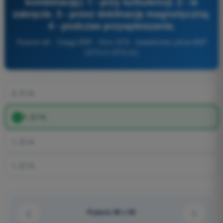
kombinację): 1 - przy turbulencji. 2 - w
zakręcie. 3 - przez deklinację magnetyczną.
4 - podczas przyspieszania.
Pytanie 68 - Osiągi BSP - Dron STS - świadectwo pilota BSP
(STS-01/STS-02)
2, 3 i 4.
1, 2 i 4.
1, 3 i 4.
1, 2 i 3.
Pytanie 68 z 82