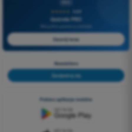
PRO
★★★★★
4,6/5
Quizvds PRO
Wszystkie pytania w zestawie
Zacznij teraz
Newslettera
Zarejestruj się
Pobierz aplikacje mobilne