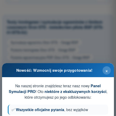
Testy treningowe i symulacje egzaminów z limitem
czasowym Dron STS - świadectwo pilota BSP (STS-
01/STS-02)
Symulacja egzaminu Dron STS - Osiągi BSP
Pytania treningowe Dron STS - Osiągi BSP
Pytania egzaminacyjne PDF Dron STS - Osiągi BSP
×
Nowość: Wzmocnij swoje przygotowania!
Na naszej stronie znajdziesz teraz nasz nowy
Panel
! Oto
,
Symulacji PRO
niektóre z ekskluzywnych korzyści
które otrzymujesz po jego odblokowaniu:
✅
Wszystkie oficjalne pytania
, bez wyjątków