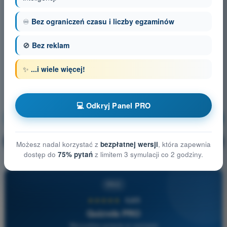
♾️
Bez ograniczeń czasu i liczby egzaminów
🚫
Bez reklam
✨
...i wiele więcej!
💻 Odkryj Panel PRO
Prawo lotnicze
Trening!
Wyjaśnienie pytania
🔒
PRO
Możesz nadal korzystać z
bezpłatnej wersji
, która zapewnia
dostęp do
75% pytań
z limitem 3 symulacji co 2 godziny.
PRO
★★★★★
4,6/5
Quizvds PRO
Wszystkie pytania w zestawie