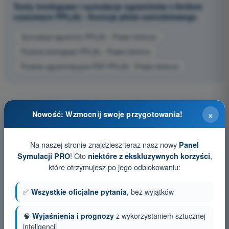
Testy treningowe i symulacje egzaminów z limitem
czasowym PPL(A) - licencja pilota samolotowego
Symulacja egzaminu PPL(A) - Prawo lotnicze
Pytania treningowe PPL(A) - Prawo lotnicze
Pytania egzaminacyjne PDF PPL(A) - Prawo lotnicze
×
Nowość: Wzmocnij swoje przygotowania!
Na naszej stronie znajdziesz teraz nasz nowy
Panel
! Oto
,
Symulacji PRO
niektóre z ekskluzywnych korzyści
które otrzymujesz po jego odblokowaniu:
✅
Wszystkie oficjalne pytania
, bez wyjątków
🧠
Wyjaśnienia i prognozy
z wykorzystaniem sztucznej
inteligencji