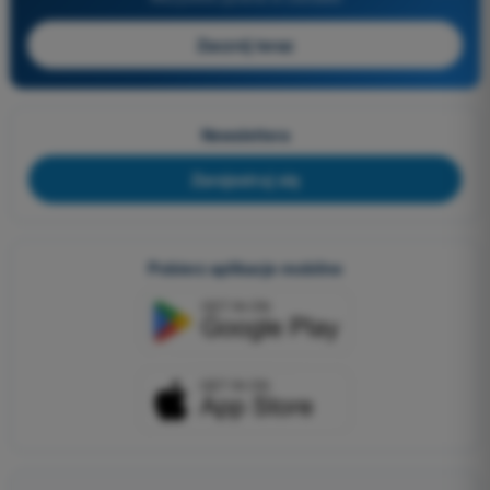
Zacznij teraz
Newslettera
Zarejestruj się
Pobierz aplikacje mobilne