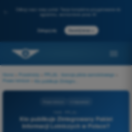
Odkryj nasz nowy portal: Twoje kompletne przygotowanie do
✨
egzaminu, wzmocnione przez AI
→
Zaloguj się
Zacznij teraz
Home
>
Przedmioty
>
PPL(A) - licencja pilota samolotowego
>
Prawo lotnicze
>
Kto publikuje Zintegrowany Pakiet Informacji Lotniczych w Polsce?
Prawo lotnicze
4 Odpowiedzi
1048 - PPL(A) -
Kto publikuje Zintegrowany Pakiet
Informacji Lotniczych w Polsce?