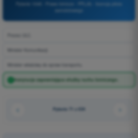
Pytanie 1048 - Prawo lotnicze - PPL(A) - licencja pilota
samolotowego
Prezez ULC.
Minister Komunikacji.
Minister właściwy do spraw transportu.
Instytucja zapewniająca służby ruchu lotniczego.
Pytanie 71 z 634