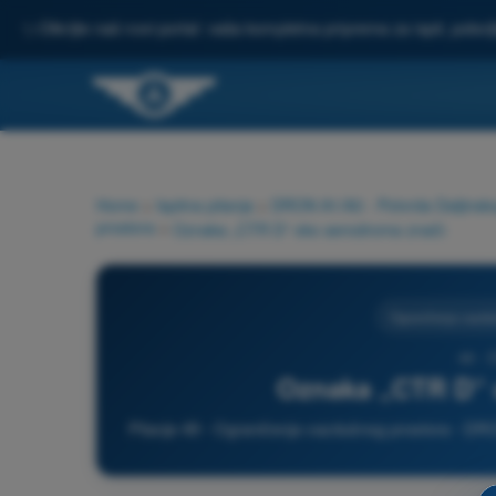
✨
Otkrijte naš novi portal: vaša kompletna priprema za ispit, pobo
Home
>
Ispitna pitanja
>
DRON A1/A3 - Potvrda Daljinsko
prostora
>
Oznaka „CTR D“ oko aerodroma znači:
Ograničenja vazdu
49 -
Oznaka „CTR D“ 
Pitanje 49 - Ograničenja vazdušnog prostora - DRO