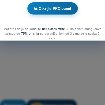
 prostora
 prostora
💻 Otkrijte PRO panel
nog prostora
Možete i dalje da koristite
besplatnu verziju
, koja vam omogućava
pristup do
75% pitanja
sa ograničenjem od 3 simulacije svaka 2
sata.