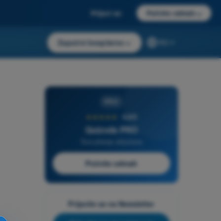
Prijavi se
Počnite odmah
→
Započni besplatno
→
RS
PRO
★★★★★
4,6/5
Quizvds PRO
Sva pitanja uključena
Počnite odmah
Prijavite se na Newsletter