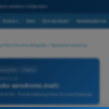
ljšana veštačkom inteligencijom
Kvizovi
Cene
Da li ste škola?
Kontaktirajte nas
▾
g Pilota (Otvorena Kategorija)
>
Ograničenja vazdušnog
šnog prostora
4 Odgovori
 DRON A1/A3 -
oko aerodroma znači:
N A1/A3 - Potvrda Daljinskog Pilota (Otvorena Kategorija)