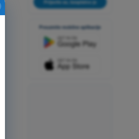
Prijavite se, besplatno je
Preuzmite mobilne aplikacije