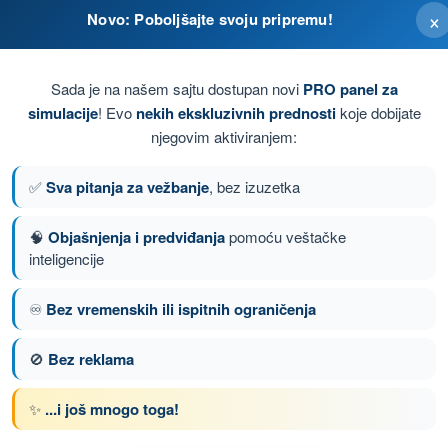
×
Novo: Poboljšajte svoju pripremu!
Sada je na našem sajtu dostupan novi
PRO panel za
simulacije
! Evo
nekih ekskluzivnih prednosti
koje dobijate
njegovim aktiviranjem:
✅
Sva pitanja za vežbanje
, bez izuzetka
🧠
Objašnjenja i predviđanja
pomoću veštačke
inteligencije
anje 49 od 97
Sledeće pitanje
♾️
Bez vremenskih ili ispitnih ograničenja
🚫
Bez reklama
nom DRON A1/A3 - Potvrda Daljinskog Pilota
✨
...i još mnogo toga!