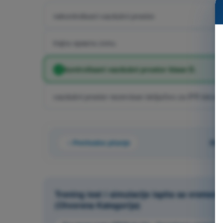
nekontrolisani vazdušni prostor.
trajnu opasnu zonu.
kontrolisani vazdušni prostor klase D.
vazdušni prostor rezervisan isključivo za IFR letove.
Prethodno pitanje
Pit
Trening test i simulacije ispita sa vreme
(Otvorena Kategorija)