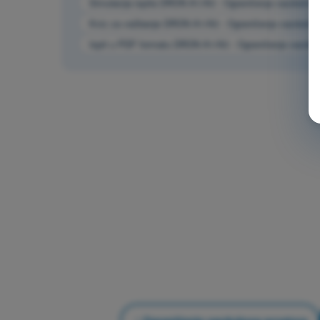
Simulacija ispita DRON A1/A3 - Ograničenja vazdušnog
Kviz za vežbanje DRON A1/A3 - Ograničenja vazdušnog
Ispit u PDF formatu DRON A1/A3 - Ograničenja vazduš