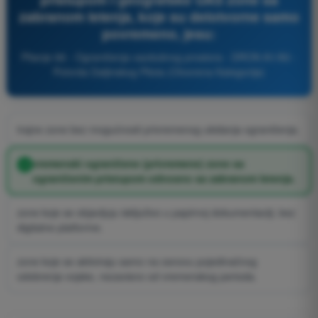
zabranom letenja, koje su delotvorne samo
povremeno, jesu:
Pitanje 66 - Ograničenja vazdušnog prostora - DRON A1/A3 -
Potvrda Daljinskog Pilota (Otvorena Kategorija)
trajne zone bez mogućnosti privremenog ukidanja ograničenja.
vremenski ograničene (privremene) zone sa
ograničenim pristupom odnosno sa zabranom letenja.
zone koje se objavljuju isključivo u papirnoj dokumentaciji, bez
digitalne platforme.
zone koje se aktiviraju samo na osnovu pojedinačnog
odobrenja vojske, nezavisno od vremenskog perioda.