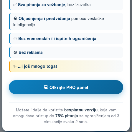
✅
Sva pitanja za vežbanje
, bez izuzetka
🧠
Objašnjenja i predviđanja
pomoću veštačke
inteligencije
♾️
Bez vremenskih ili ispitnih ograničenja
🚫
Bez reklama
✨
...i još mnogo toga!
💻 Otkrijte PRO panel
Možete i dalje da koristite
besplatnu verziju
, koja vam
omogućava pristup do
75% pitanja
sa ograničenjem od 3
simulacije svaka 2 sata.
Ograničenja vazdušnog prostora
Vežbanje!