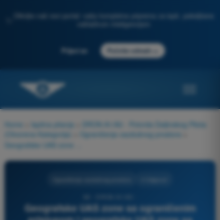
Otkrijte naš novi portal: vaša kompletna priprema za ispit, poboljšana
✨
veštačkom inteligencijom
→
Prijavi se
Počnite odmah
Home
>
Ispitna pitanja
>
DRON A1/A3 - Potvrda Daljinskog Pilota
(Otvorena Kategorija)
>
Ograničenja vazdušnog prostora
>
Geografske UAS zone sa ograničenim pristupom i geografske UAS zone sa zabranom letenja, koje su delotvorne samo povremeno, jesu:
Ograničenja vazdušnog prostora
4 Odgovori
66 - DRON A1/A3 -
Geografske UAS zone sa ograničenim
pristupom i geografske UAS zone sa