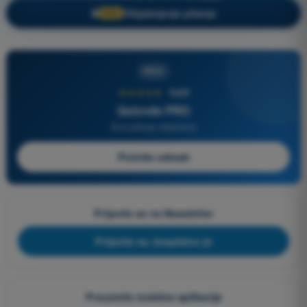
Objašnjenje pitanja
🔒
PRO
PRO
★★★★★
4,6/5
Quizvds PRO
Sva pitanja uključena
Počnite odmah
Prijavite se na Newsletter
Prijavite se, besplatno je
Preuzmite mobilne aplikacije