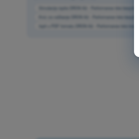
Simulacija ispita DRON A2 - Performanse leta bespilo
Kviz za vežbanje DRON A2 - Performanse leta bespilo
Ispit u PDF formatu DRON A2 - Performanse leta besp