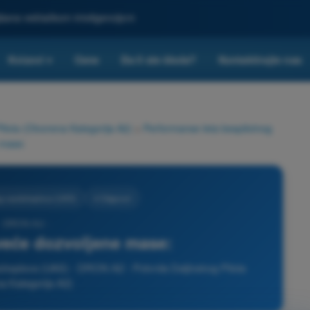
ljšana veštačkom inteligencijom
Kvizovi
Cene
Da li ste škola?
Kontaktirajte nas
▾
ilota (Otvorena Kategorija A2)
>
Performanse leta bespilotnog
 mase:
og vazduhoplova (UAS)
4 Odgovori
- DRON A2 -
veće dozvoljene mase:
duhoplova (UAS) - DRON A2 - Potvrda Daljinskog Pilota
a Kategorija A2)