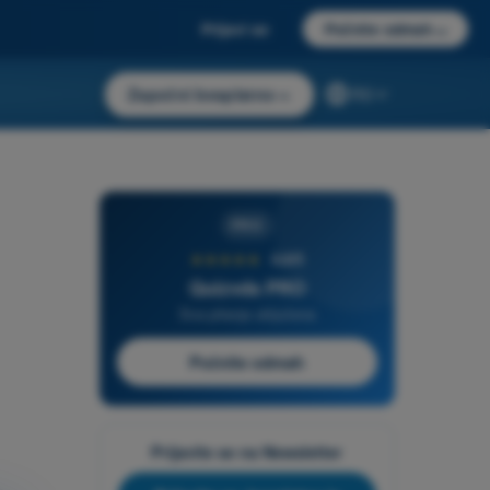
Prijavi se
Počnite odmah
→
Započni besplatno
→
RS
PRO
★★★★★
4,6/5
Quizvds PRO
Sva pitanja uključena
Počnite odmah
Prijavite se na Newsletter