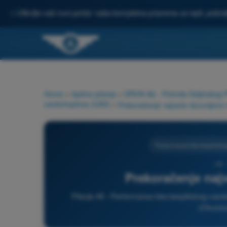
✨
Otkrijte naš novi portal: vaša kompletna priprema za ispit, pobo
Home
>
Ispitna pitanja
>
DRON A2 - Potvrda Daljinskog P
vazduhoplova (UAS)
>
Prekoračenje najveće dozvoljene
Performanse leta bespilotn
46 
Prekoračenje naj
Pitanje 46 - Performanse leta bespilotnog vaz
(Otvoren