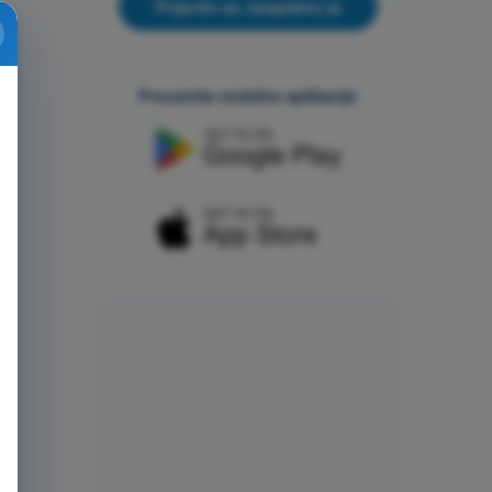
Prijavite se, besplatno je
Preuzmite mobilne aplikacije