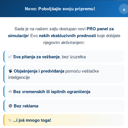
×
Novo: Poboljšajte svoju pripremu!
čenja čvrstoće konstrukcije.
Sada je na našem sajtu dostupan novi
PRO panel za
simulacije
! Evo
nekih ekskluzivnih prednosti
koje dobijate
njegovim aktiviranjem:
finese.
✅
Sva pitanja za vežbanje
, bez izuzetka
zduhoplova.
🧠
Objašnjenja i predviđanja
pomoću veštačke
inteligencije
anje 46 od 72
Sledeće pitanje
♾️
Bez vremenskih ili ispitnih ograničenja
🚫
Bez reklama
nom DRON A2 - Potvrda Daljinskog Pilota
✨
...i još mnogo toga!