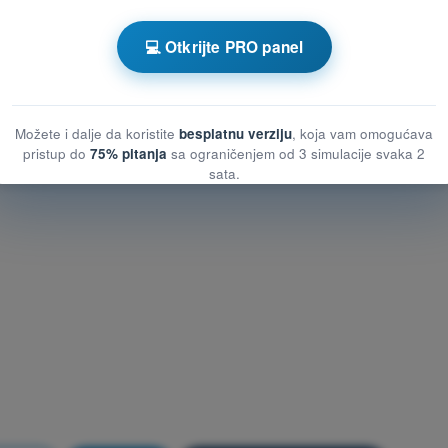
tnog vazduhoplova (UAS)
💻 Otkrijte PRO panel
tnog vazduhoplova (UAS)
ilotnog vazduhoplova (UAS)
Možete i dalje da koristite
besplatnu verziju
, koja vam omogućava
pristup do
75% pitanja
sa ograničenjem od 3 simulacije svaka 2
sata.