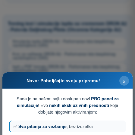
Trening test i simulacije ispita sa vremenom DRON A2
- Potvrda Daljinskog Pilota (Otvorena Kategorija A2)
Simulacija ispita DRON A2 - Performanse leta bespilotnog
vazduhoplova (UAS)
Kviz za vežbanje DRON A2 - Performanse leta bespilotnog
vazduhoplova (UAS)
Ispit u PDF formatu DRON A2 - Performanse leta bespilotnog
vazduhoplova (UAS)
×
Novo: Poboljšajte svoju pripremu!
Sada je na našem sajtu dostupan novi
PRO panel za
! Evo
koje
simulacije
nekih ekskluzivnih prednosti
dobijate njegovim aktiviranjem:
✅
Sva pitanja za vežbanje
, bez izuzetka