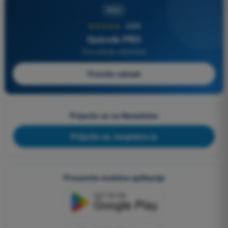
PRO
★★★★★
4,6/5
Quizvds PRO
Sva pitanja uključena
Počnite odmah
Prijavite se na Newsletter
Prijavite se, besplatno je
Preuzmite mobilne aplikacije