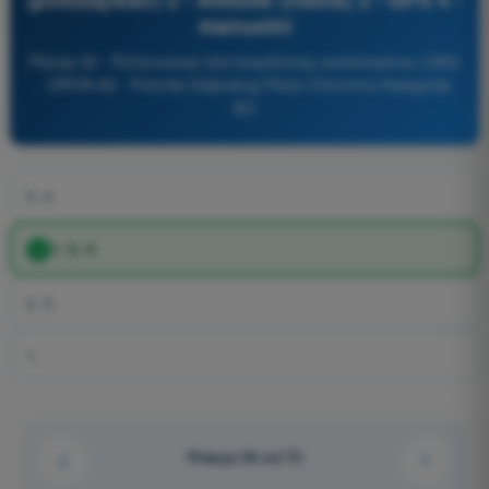
manuelni
Pitanje 56 - Performanse leta bespilotnog vazduhoplova (UAS)
- DRON A2 - Potvrda Daljinskog Pilota (Otvorena Kategorija
A2)
3, 4.
1, 3, 4.
2, 3.
1.
Pitanje 56 od 72