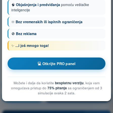
🧠
Objašnjenja i predviđanja
pomoću veštačke
inteligencije
♾️
Bez vremenskih ili ispitnih ograničenja
🚫
Bez reklama
✨
...i još mnogo toga!
💻 Otkrijte PRO panel
Možete i dalje da koristite
besplatnu verziju
, koja vam
Performanse leta bespilotnog vazduhoplova (UAS)
omogućava pristup do
75% pitanja
sa ograničenjem od 3
simulacije svaka 2 sata.
Vežbanje!
Objašnjenje pitanja
🔒
PRO