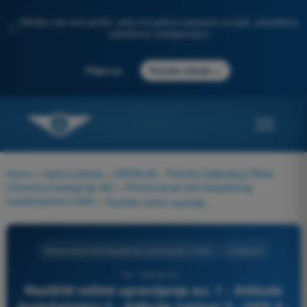
Otkrijte naš novi portal: vaša kompletna priprema za ispit, poboljšana
✨
veštačkom inteligencijom
→
Prijavi se
Počnite odmah
Home
>
Ispitna pitanja
>
DRON A2 - Potvrda Daljinskog Pilota
(Otvorena Kategorija A2)
>
Performanse leta bespilotnog
vazduhoplova (UAS)
>
Različiti režimi upravljanja su: 1 - Attitude (položaj/stav) 2 - Altitude (visina) 3 - GPS 4 - manuelni
Performanse leta bespilotnog vazduhoplova (UAS)
4 Odgovori
56 - DRON A2 -
Različiti režimi upravljanja su: 1 - Attitude
(položaj/stav) 2 - Altitude (visina) 3 - GPS 4 -