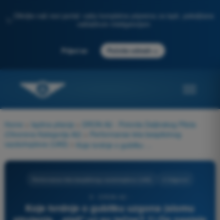
Otkrijte naš novi portal: vaša kompletna priprema za ispit, poboljšana
✨
veštačkom inteligencijom
→
Prijavi se
Počnite odmah
Home
>
Ispitna pitanja
>
DRON A2 - Potvrda Daljinskog Pilota
(Otvorena Kategorija A2)
>
Performanse leta bespilotnog
vazduhoplova (UAS)
>
Koje tvrdnje o gubitku uzgona (slomu strujanja, „stall“-u) su tačne? 1) On nastaje kada napadni ugao premaši kritičnu vrednost 2) On može nastati pri bilo kojoj brzini ako se dostigne kritični napadni ugao 3) On je nemoguć u zaokretu 4) Može biti potpomognut udarom vetra (refulom) ili visokim faktorom opterećenja
Performanse leta bespilotnog vazduhoplova (UAS)
4 Odgovori
6 - DRON A2 -
Koje tvrdnje o gubitku uzgona (slomu
strujanja, „stall“-u) su tačne? 1) On nastaje