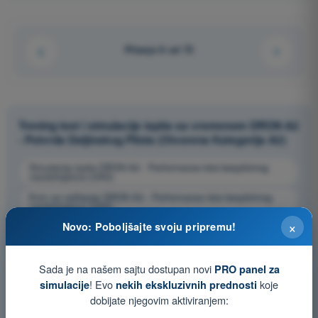
Pitanje 6 od 72
Trening test i simulacije ispita sa vremenom DRON A2
- Potvrda Daljinskog Pilota (Otvorena Kategorija A2)
Simulacija ispita DRON A2 - Performanse leta bespilotnog
vazduhoplova (UAS)
Kviz za vežbanje DRON A2 - Performanse leta bespilotnog
vazduhoplova (UAS)
×
Novo: Poboljšajte svoju pripremu!
Ispit u PDF formatu DRON A2 - Performanse leta bespilotnog
vazduhoplova (UAS)
Sada je na našem sajtu dostupan novi
PRO panel za
! Evo
koje
simulacije
nekih ekskluzivnih prednosti
dobijate njegovim aktiviranjem: