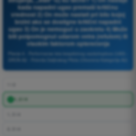
kada napadni ugao premaši kritičnu
vrednost 2) On može nastati pri bilo kojoj
brzini ako se dostigne kritični napadni
ugao 3) On je nemoguć u zaokretu 4) Može
biti potpomognut udarom vetra (refulom) ili
visokim faktorom opterećenja
Pitanje 6 - Performanse leta bespilotnog vazduhoplova (UAS) -
DRON A2 - Potvrda Daljinskog Pilota (Otvorena Kategorija A2)
1 i 2
1, 2 i 4
1, 3 i 4
2, 3 i 4