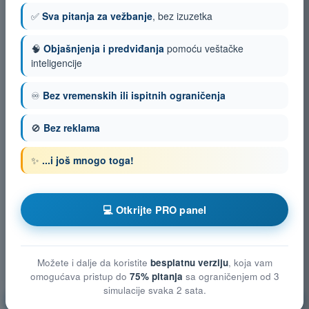
✅
Sva pitanja za vežbanje
, bez izuzetka
🧠
Objašnjenja i predviđanja
pomoću veštačke
inteligencije
♾️
Bez vremenskih ili ispitnih ograničenja
🚫
Bez reklama
✨
...i još mnogo toga!
💻 Otkrijte PRO panel
Možete i dalje da koristite
besplatnu verziju
, koja vam
omogućava pristup do
75% pitanja
sa ograničenjem od 3
simulacije svaka 2 sata.
Performanse leta bespilotnog vazduhoplova (UAS)