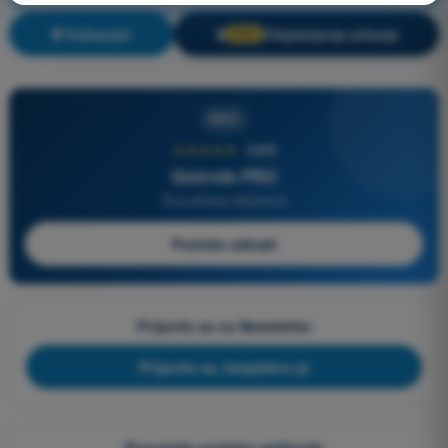
Vežbanje!
Objašnjenje pitanja
🔒
PRO
PRO
★★★★★
4,6/5
Quizvds PRO
Sva pitanja uključena
Počnite odmah
Prijavite se na Newsletter
Prijavite se, besplatno je